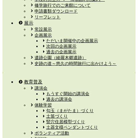
修学旅行でのご来館について
申請書類ダウンロード
リーフレット
展示
常設展示
企画展示
ただいま開催中の企画展示
次回の企画展示
過去の企画展示
遺跡公園（綾羅木郷遺跡）
史跡の道～悠久の時間旅行に出かけよう～
教育普及
講演会
もうすぐ開始の講演会
過去の講演会
体験学習
勾玉（まがたま）づくり
土笛づくり
竪穴住居模型づくり
土器文様ペンダントづくり
ボランティア活動