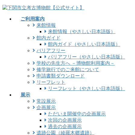
コ
ナ
ン
ビ
ご利用案内
テ
ゲ
来館情報
ン
ー
来館情報（やさしい日本語版）
ツ
シ
館内ガイド
に
ョ
館内ガイド（やさしい日本語版）
移
ン
バリアフリー
動
に
バリアフリー（やさしい日本語版）
移
学校の先生方へ －博物館利用案内－
動
修学旅行でのご来館について
申請書類ダウンロード
リーフレット
リーフレット（やさしい日本語版）
展示
常設展示
企画展示
ただいま開催中の企画展示
次回の企画展示
過去の企画展示
遺跡公園（綾羅木郷遺跡）