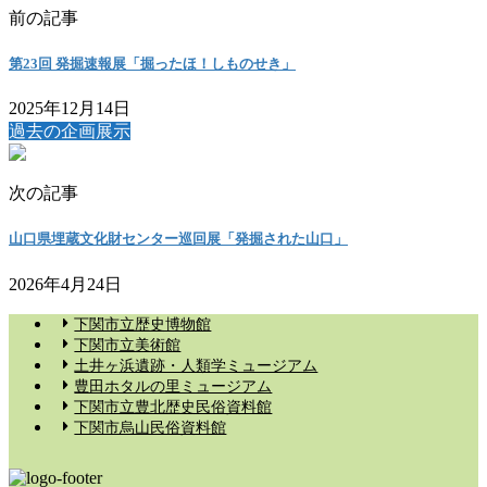
前の記事
第23回 発掘速報展「掘ったほ！しものせき」
2025年12月14日
過去の企画展示
次の記事
山口県埋蔵文化財センター巡回展「発掘された山口」
2026年4月24日
下関市立歴史博物館
下関市立美術館
土井ヶ浜遺跡・人類学ミュージアム
豊田ホタルの里ミュージアム
下関市立豊北歴史民俗資料館
下関市烏山民俗資料館