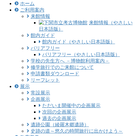
ホーム
ご利用案内
来館情報
来館情報（やさしい
日本語版）
館内ガイド
館内ガイド（やさしい日本語版）
バリアフリー
バリアフリー（やさしい日本語版）
学校の先生方へ －博物館利用案内－
修学旅行でのご来館について
申請書類ダウンロード
リーフレット
展示
常設展示
企画展示
ただいま開催中の企画展示
次回の企画展示
過去の企画展示
遺跡公園（綾羅木郷遺跡）
史跡の道～悠久の時間旅行に出かけよう～