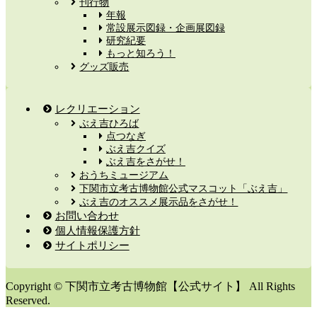
刊行物
年報
常設展示図録・企画展図録
研究紀要
もっと知ろう！
グッズ販売
レクリエーション
ぶえ吉ひろば
点つなぎ
ぶえ吉クイズ
ぶえ吉をさがせ！
おうちミュージアム
下関市立考古博物館公式マスコット「ぶえ吉」
ぶえ吉のオススメ展示品をさがせ！
お問い合わせ
個人情報保護方針
サイトポリシー
Copyright © 下関市立考古博物館【公式サイト】 All Rights
Reserved.