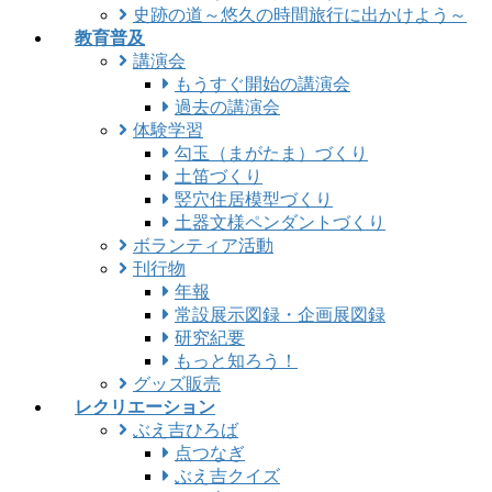
史跡の道～悠久の時間旅行に出かけよう～
教育普及
講演会
もうすぐ開始の講演会
過去の講演会
体験学習
勾玉（まがたま）づくり
土笛づくり
竪穴住居模型づくり
土器文様ペンダントづくり
ボランティア活動
刊行物
年報
常設展示図録・企画展図録
研究紀要
もっと知ろう！
グッズ販売
レクリエーション
ぶえ吉ひろば
点つなぎ
ぶえ吉クイズ