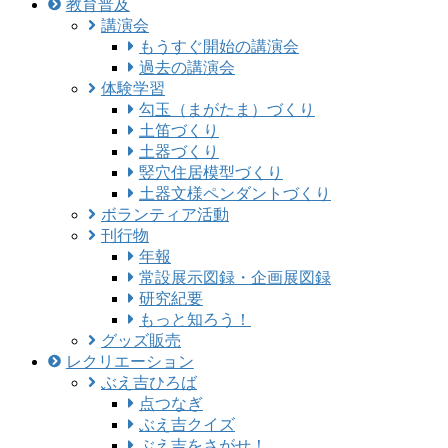
教育普及
講演会
もうすぐ開始の講演会
過去の講演会
体験学習
勾玉（まがたま）づくり
土笛づくり
土器づくり
竪穴住居模型づくり
土器文様ペンダントづくり
ボランティア活動
刊行物
年報
常設展示図録・企画展図録
研究紀要
もっと知ろう！
グッズ販売
レクリエーション
ぶえ吉ひろば
点つなぎ
ぶえ吉クイズ
ぶえ吉をさがせ！