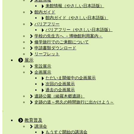
来館情報（やさしい日本語版）
館内ガイド
館内ガイド（やさしい日本語版）
バリアフリー
バリアフリー（やさしい日本語版）
学校の先生方へ －博物館利用案内－
修学旅行でのご来館について
申請書類ダウンロード
リーフレット
展示
常設展示
企画展示
ただいま開催中の企画展示
次回の企画展示
過去の企画展示
遺跡公園（綾羅木郷遺跡）
史跡の道～悠久の時間旅行に出かけよう～
教育普及
講演会
もうすぐ開始の講演会