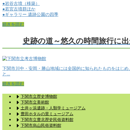
●岩谷古墳（移築）
●若宮古墳群ほか
●ギャラリー 遺跡公園の四季
続きを読む
史跡の道～悠久の時間旅行に出
下関市川中・安岡・勝山地域には全国的に知られたものをはじめ
と...
続きを読む
下関市立歴史博物館
下関市立美術館
土井ヶ浜遺跡・人類学ミュージアム
豊田ホタルの里ミュージアム
下関市立豊北歴史民俗資料館
下関市烏山民俗資料館