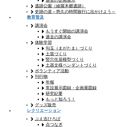
過去の企画展示
遺跡公園（綾羅木郷遺跡）
史跡の道～悠久の時間旅行に出かけよう～
教育普及
講演会
もうすぐ開始の講演会
過去の講演会
体験学習
勾玉（まがたま）づくり
土笛づくり
竪穴住居模型づくり
土器文様ペンダントづくり
ボランティア活動
刊行物
年報
常設展示図録・企画展図録
研究紀要
もっと知ろう！
グッズ販売
レクリエーション
ぶえ吉ひろば
点つなぎ