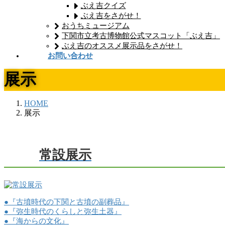
ぶえ吉クイズ
ぶえ吉をさがせ！
おうちミュージアム
下関市立考古博物館公式マスコット「ぶえ吉」
ぶえ吉のオススメ展示品をさがせ！
お問い合わせ
展示
HOME
展示
常設展示
●『古墳時代の下関と古墳の副葬品』
●『弥生時代のくらしと弥生土器』
●『海からの文化』