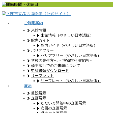
コ
ナ
ン
ビ
テ
ゲ
ン
ー
ご利用案内
ツ
シ
来館情報
に
ョ
来館情報（やさしい日本語版）
移
ン
館内ガイド
動
に
館内ガイド（やさしい日本語版）
移
バリアフリー
動
バリアフリー（やさしい日本語版）
学校の先生方へ －博物館利用案内－
修学旅行でのご来館について
申請書類ダウンロード
リーフレット
リーフレット（やさしい日本語版）
展示
常設展示
企画展示
ただいま開催中の企画展示
次回の企画展示