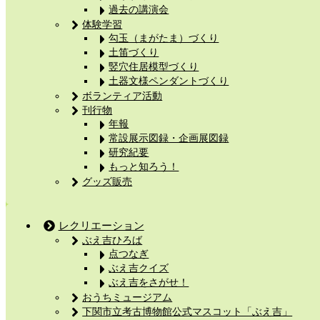
過去の講演会
体験学習
勾玉（まがたま）づくり
土笛づくり
竪穴住居模型づくり
土器文様ペンダントづくり
ボランティア活動
刊行物
年報
常設展示図録・企画展図録
研究紀要
もっと知ろう！
グッズ販売
レクリエーション
ぶえ吉ひろば
点つなぎ
ぶえ吉クイズ
ぶえ吉をさがせ！
おうちミュージアム
下関市立考古博物館公式マスコット「ぶえ吉」