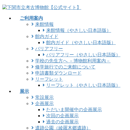
コ
ナ
ン
ビ
ご利用案内
テ
ゲ
来館情報
ン
ー
来館情報（やさしい日本語版）
ツ
シ
館内ガイド
に
ョ
館内ガイド（やさしい日本語版）
移
ン
バリアフリー
動
に
バリアフリー（やさしい日本語版）
移
学校の先生方へ －博物館利用案内－
動
修学旅行でのご来館について
申請書類ダウンロード
リーフレット
リーフレット（やさしい日本語版）
展示
常設展示
企画展示
ただいま開催中の企画展示
次回の企画展示
過去の企画展示
遺跡公園（綾羅木郷遺跡）