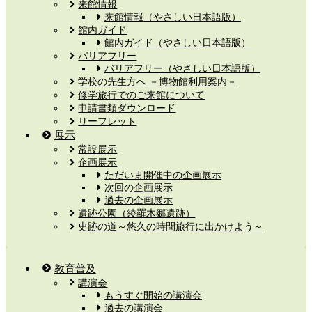
来館情報
来館情報（やさしい日本語版）
館内ガイド
館内ガイド（やさしい日本語版）
バリアフリー
バリアフリー（やさしい日本語版）
学校の先生方へ －博物館利用案内－
修学旅行でのご来館について
申請書類ダウンロード
リーフレット
展示
常設展示
企画展示
ただいま開催中の企画展示
次回の企画展示
過去の企画展示
遺跡公園（綾羅木郷遺跡）
史跡の道～悠久の時間旅行に出かけよう～
教育普及
講演会
もうすぐ開始の講演会
過去の講演会