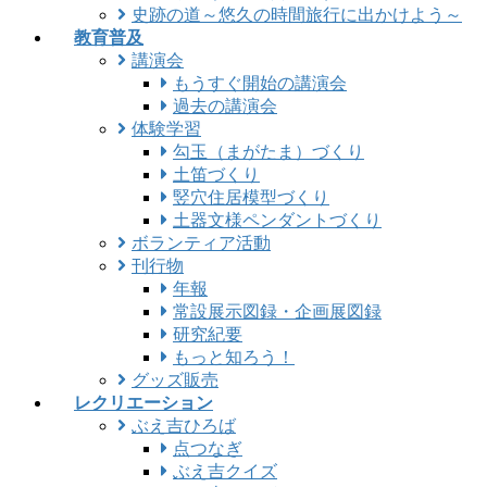
史跡の道～悠久の時間旅行に出かけよう～
教育普及
講演会
もうすぐ開始の講演会
過去の講演会
体験学習
勾玉（まがたま）づくり
土笛づくり
竪穴住居模型づくり
土器文様ペンダントづくり
ボランティア活動
刊行物
年報
常設展示図録・企画展図録
研究紀要
もっと知ろう！
グッズ販売
レクリエーション
ぶえ吉ひろば
点つなぎ
ぶえ吉クイズ