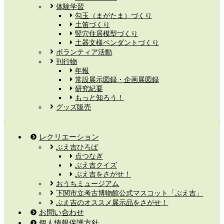
体験学習
勾玉（まがたま）づくり
土笛づくり
竪穴住居模型づくり
土器文様ペンダントづくり
ボランティア活動
刊行物
年報
常設展示図録・企画展図録
研究紀要
もっと知ろう！
グッズ販売
レクリエーション
ぶえ吉ひろば
点つなぎ
ぶえ吉クイズ
ぶえ吉をさがせ！
おうちミュージアム
下関市立考古博物館公式マスコット「ぶえ吉」
ぶえ吉のオススメ展示品をさがせ！
お問い合わせ
個人情報保護方針