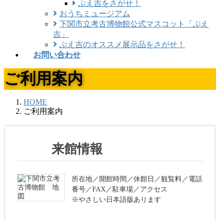
ぶえ吉をさがせ！
おうちミュージアム
下関市立考古博物館公式マスコット「ぶえ
吉」
ぶえ吉のオススメ展示品をさがせ！
お問い合わせ
ご利用案内
HOME
ご利用案内
来館情報
所在地／開館時間／休館日／観覧料／電話
番号／FAX／駐車場／アクセス
※やさしい日本語版あります