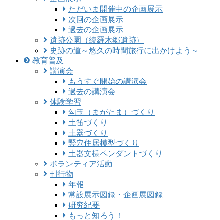
ただいま開催中の企画展示
次回の企画展示
過去の企画展示
遺跡公園（綾羅木郷遺跡）
史跡の道～悠久の時間旅行に出かけよう～
教育普及
講演会
もうすぐ開始の講演会
過去の講演会
体験学習
勾玉（まがたま）づくり
土笛づくり
土器づくり
竪穴住居模型づくり
土器文様ペンダントづくり
ボランティア活動
刊行物
年報
常設展示図録・企画展図録
研究紀要
もっと知ろう！