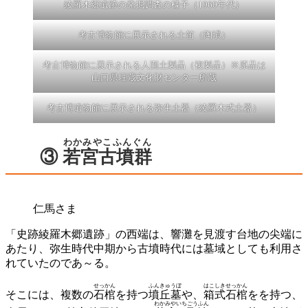
綾羅木郷遺跡の発掘調査の様子（1960年代）
考古博物館に展示される土笛（陶塤）
考古博物館に展示される人面土製品（複製品）※原品は
山口県埋蔵文化財センター所蔵
考古博遺物館に展示される弥生土器（綾羅木式土器）
わかみやこふんぐん
③
若宮古墳群
仁馬さま
「史跡綾羅木郷遺跡」の西端は、響灘を見渡す台地の尖端に
あたり、弥生時代中期から古墳時代には墓域としても利用さ
れていたのであ～る。
せっかん
ふんきゅうぼ
はこしきせっかん
そこには、複数の
石棺
を持つ
墳丘墓
や、
箱式石棺
をを持つ、
わかみやいちごうふん