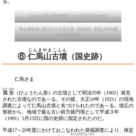
る。
上の山古墳の所在場所にある川北神社の境内
考古博物館に展示される出土品（複製品）原品は東京国
立博物館所蔵
じんまやまこふん
⑥
仁馬山古墳
（国史跡）
仁馬さま
ひさごがた
瓢形
（ひょうたん形）の古墳として明治35年（1902）発見
された古墳なのであ～る。その後、大正10年（1921）の現地
調査によって仁馬山古墳と名づけられたのであ～る。墳丘の
形状から、地域で最も古い前方後円墳として平成３年
（1991）5月15日に国の史跡に指定されたのだ。
平成17～20年度にかけておこなわれた発掘調査により、推定
わりたけがたもっかん