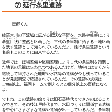
のぶゆきじょうりいせき
⑦
延行条里遺跡
壺郷くん
ひよく
けいはん
綾羅木川の下流域に広がる
肥沃
な平野を、水路や
畦畔
により
ごばんめじょう
じょうりせい
碁盤目状
に整然と区画した、古代の
条里制
に始まる土地区画
を残す遺跡として知られているんだよ。延行条里遺跡という
名前もこのことに由来するんだ。
近年では、ほ場整備や区画整理により古代の条里制を踏襲し
た地表の景観は失われつつあるんだけど、地中には古くから
けいはん
すいろ
継続して維持された
畦畔
や
水路
等の遺構が今も残っているこ
とが発掘調査で確認されているんだ。その遺跡の規模は
170ha以上、福岡ドームで例えると23個分以上の面積になる
よ。
でもね、この遺跡の始まりは旧石器時代までさかのぼること
ができて、その後江戸時代まで、水田づくりに関係する遺構
を中心にさまざまな遺構や遺物が出土しているんだ。条里制