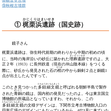
⑧観音堂古墳
⑨秋根古墳群
かじくりはまいせき
①
梶栗浜遺跡
（国史跡）
鏡子さん
梶栗浜遺跡は、弥生時代前期の終わりから中期の初めの頃
まいそういせき
に、当時の海岸沿いの砂丘に築かれた
埋葬遺跡
ですのよ。大
正２年（1913）に長州鉄道（現在のJR山陰本線）をつくる
ひつぎ
際に、砂丘から発見された石の
棺
の中から銅剣２点と銅鏡1
点が出土したんですって。
たちゅうさいもんきょう
このとき見つかった
多鈕細文鏡
と呼ばれる朝鮮半島で製作
せいどう
された
青銅
の鏡は、国内初の発見だったのよ。今は東京国立
博物館の所蔵品となっていますわ。それから、この
たちゅうさいもんきょう
多鈕細文鏡
の文様デザインは、下関市立考古博物館入口の
円形広場のデザインにもなっているから、ぜひ見に来ていた