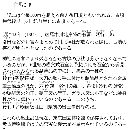
仁馬さま
一説には全長100ｍを超える前方後円墳ともいわれる、古墳
時代後期（6 世紀前半）の古墳であ～る。
ありどみ
のぶゆき
ごう
明治42 年（1909）、綾羅木川北岸域の
有冨
、
延行
、
郷
、
ひきた
引田
などのお宮をまとめて川北神社が造られた際に、古墳の
存在が明らかとなったのであ～る。
神社の造営により残念ながら古墳の形状は分からなくなって
いるのだが、6世紀の横穴式石室と予想される石室から発見
されたとみられる副葬品の中には、馬具の一種の
すずつきえふじがたかがみいた
たち
鈴付f字形鏡板
、
太刀
の取っ手に付けた装飾品とされる金属
みわだま
ろくれいきょう
すずくしろ
製
三輪玉
のほか、
六鈴鏡
（鈴付の鏡）、
鈴釧
(鈴付の腕輪)
めのうせい
まがたま
こうぎょく
くだたま
や
瑪瑙製
の
勾玉
、
硬玉製
の
管玉
、ガラス製の小玉などの装身
具が今に伝わっているのであ～る。このうち、
すずつきえふじがたかがみいた
鈴付f字形鏡板
は山口県初の出土事例なのだ。
これらの出土品は現在、東京国立博物館で保存されており、
考古博物館ではその忠実な復元品が展示されているのであ～