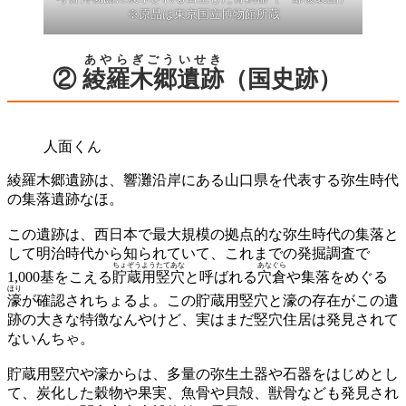
※原品は東京国立博物館所蔵
あやらぎごういせき
②
綾羅木郷遺跡
（国史跡）
人面くん
綾羅木郷遺跡は、響灘沿岸にある山口県を代表する弥生時代
の集落遺跡なほ。
この遺跡は、西日本で最大規模の拠点的な弥生時代の集落と
して明治時代から知られていて、これまでの発掘調査で
ちょぞうようたてあな
あなぐら
1,000基をこえる
貯蔵用竪穴
と呼ばれる
穴倉
や集落をめぐる
ほり
濠
が確認されちょるよ。この貯蔵用竪穴と濠の存在がこの遺
跡の大きな特徴なんやけど、実はまだ竪穴住居は発見されて
ないんちゃ。
貯蔵用竪穴や濠からは、多量の弥生土器や石器をはじめとし
て、炭化した穀物や果実、魚骨や貝殻、獣骨なども発見され