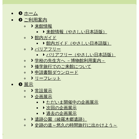
ホーム
ご利用案内
来館情報
来館情報（やさしい日本語版）
館内ガイド
館内ガイド（やさしい日本語版）
バリアフリー
バリアフリー（やさしい日本語版）
学校の先生方へ －博物館利用案内－
修学旅行でのご来館について
申請書類ダウンロード
リーフレット
展示
常設展示
企画展示
ただいま開催中の企画展示
次回の企画展示
過去の企画展示
遺跡公園（綾羅木郷遺跡）
史跡の道～悠久の時間旅行に出かけよう～