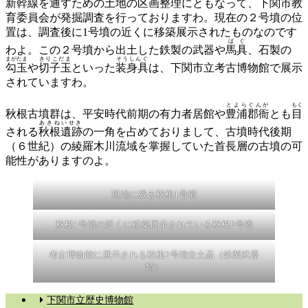
新幹線を通すための土地の区画整理にともなって、下関市教
育委員会が発掘調査を行っておりますわ。現在の２号墳の位
置は、調査後に1号墳の近くに移築展示されたものなのです
ばぐ
わよ。この２号墳から出土した鉄製の武器や
馬具
、石製の
まがたま
きりこだま
そうしんぐ
勾玉
や
切子玉
といった
装身具
は、下関市立考古博物館で展示
されていますわ。
とよらぐんが
もく
秋根古墳群は、平安時代前期の有力者居館や
豊浦郡衙
とも
目
あきねいせき
される
秋
根
遺跡
の一角を占めておりまして、古墳時代後期
（６世紀）の綾羅木川流域を掌握していた首長層の古墳の可
能性がありますのよ。
現地に残る秋根1号墳
秋根1号墳の近くに移築展示されている秋根2号墳
考古博物館に展示される秋根2号墳出土品（鉄製武器
類）
下関市立歴史博物館