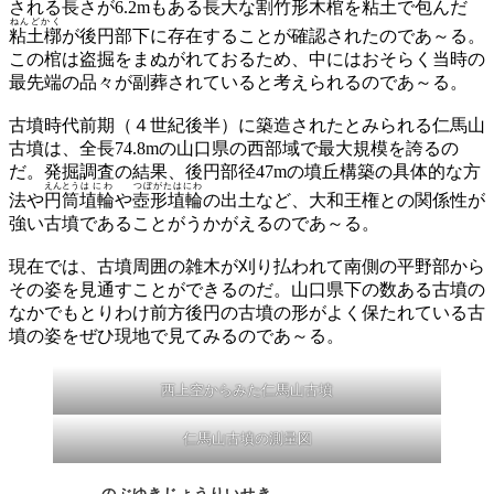
される長さが6.2mもある長大な
割竹形木棺
を粘土で包んだ
ねんどかく
粘土槨
が後円部下に存在することが確認されたのであ～る。
この棺は盗掘をまぬがれておるため、中にはおそらく当時の
最先端の品々が副葬されていると考えられるのであ～る。
古墳時代前期（４世紀後半）に築造されたとみられる仁馬山
古墳は、全長74.8mの山口県の西部域で最大規模を誇るの
だ。発掘調査の結果、後円部径47mの墳丘構築の具体的な方
えんとう
はにわ
つぼがたはにわ
法や
円筒
埴輪
や
壺形埴輪
の出土など、大和王権との関係性が
強い古墳であることがうかがえるのであ～る。
現在では、古墳周囲の雑木が刈り払われて南側の平野部から
その姿を見通すことができるのだ。山口県下の数ある古墳の
なかでもとりわけ前方後円の古墳の形がよく保たれている古
墳の姿をぜひ現地で見てみるのであ～る。
西上空からみた仁馬山古墳
仁馬山古墳の測量図