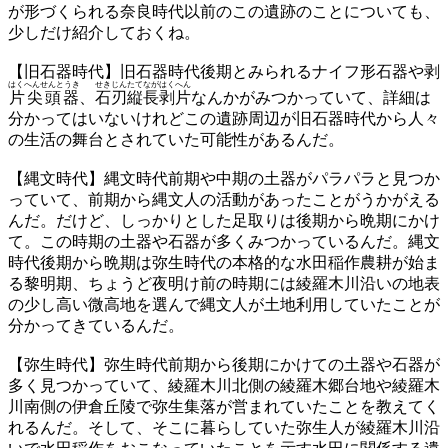
が形づくられる奈良時代以前のこの遺跡のことについても、
少しだけ紹介しておくね。
【旧石器時代】旧石器時代後期とみられるナイフ形石器や剥
はくへんせんとうき
せきじんたてながはくへん
片尖頭器
、
石刃縦長剥片
なんかがみつかっていて、詳細は
分かってはいないけれどこの遺跡周辺が旧石器時代から人々
の生活の舞台とされていた可能性があるんだ。
【縄文時代】縄文時代前期や中期の土器がパラパラと見つか
っていて、前期から縄文人の活動があったことがうかがえる
んだ。だけど、しっかりとした足取りは後期から晩期にかけ
て。この時期の土器や石器が多くみつかっているんだ。縄文
時代後期から晩期は弥生時代の本格的な水田稲作農耕が始ま
る黎明期、ちょうど夜明け前の時期には綾羅木川沿いの地表
の少し高い微高地を選んで縄文人が土地利用していたことが
分かってきているんだ。
【弥生時代】弥生時代前期から後期にかけての土器や石器が
多く見つかっていて、綾羅木川北側の綾羅木郷台地や綾羅木
川南側の伊倉丘陵で弥生集落が営まれていたことを教えてく
れるんだ。そして、そこに暮らしていた弥生人が綾羅木川沿