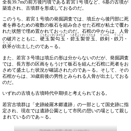
全長39.7mの前方後円墳である
若宮1号墳
など、6基の古墳が
築造され、古墳群を形成しておるのだ。
このうち、若宮１号墳の発掘調査では、墳丘から後円部に死
者を葬るための複数の板石を組み合させた石棺が粘土で覆わ
れた状態で埋め置かれておったのだ。石棺の中からは、人骨
こうぎょくせいまがたま
へきぎょくせいくだたま
てっけん
てっとう
の破片とともに、
硬玉製勾玉
・
碧玉製管玉
、
鉄剣
・
鉄刀
・
てっぷ
鉄斧
が出土したのであ～る。
また、若宮３号墳は墳丘の形は分からないのだが、発掘調査
では、長方形の区画をもうけて板石を組んだ石棺に死者をお
さめて盛土した状況が確認されたのであ～る。そして、その
石棺からは、30歳前後の男性とみられる人骨が出土しておる
のだ。
いずれの古墳も古墳時代中期頃と考えられておる。
若宮古墳群は「史跡綾羅木郷遺跡」の一部として国史跡に指
定され、現在では遺跡公園として市民の憩いの場として親し
まれているのであ～る。