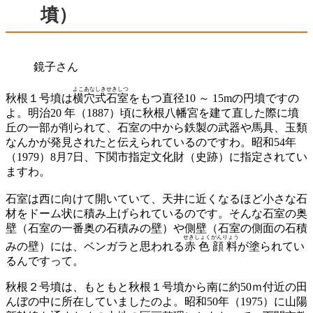
墳）
鏡子さん
よこあなしきせきしつ
秋根１号墳は
横穴式石室
をもつ直径10 ～ 15mの円墳ですの
よ。明治20 年（1887）頃に秋根八幡宮を建て直した際に墳
丘の一部が削られて、石室の中から鉄製の武器や馬具、玉類
なんかが発見されたと伝えられているのですわ。昭和54年
（1979）8月7日、下関市指定文化財（史跡）に指定されてい
ますわ。
石室は西に向けて開いていて、天井に近くなるほど小さな石
材をドーム状に積み上げられているのです。そんな石室の奥
壁（石室の一番奥の石積みの壁）や側壁（石室の側面の石積
せきしょくがんりょう
みの壁）には、ベンガラと思われる
赤色顔料
が塗られてい
るんですって。
秋根２号墳は、もともと秋根１号墳から南に約50ｍ付近の田
んぼの中に所在していましたのよ。昭和50年（1975）に山陽