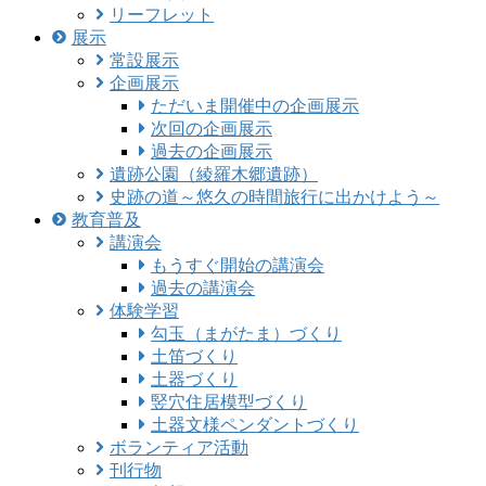
リーフレット
展示
常設展示
企画展示
ただいま開催中の企画展示
次回の企画展示
過去の企画展示
遺跡公園（綾羅木郷遺跡）
史跡の道～悠久の時間旅行に出かけよう～
教育普及
講演会
もうすぐ開始の講演会
過去の講演会
体験学習
勾玉（まがたま）づくり
土笛づくり
土器づくり
竪穴住居模型づくり
土器文様ペンダントづくり
ボランティア活動
刊行物