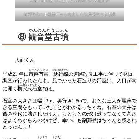
八幡ノ前地区で出土した奈良時代の木組井戸
奈良時代の木組井戸から出土した須恵器壺や木製鍬
かんのんどうこふん
⑧
観音堂古墳
人面くん
しどうありどみ
のぶゆきせん
平成21 年に
市道有冨
・
延行線
の道路改良工事に伴って発掘
調査が行われたんよ。見つかった石造りの部屋は、入口が南
よこあなしきせきしつ
に開く
横穴式石室
なほ。
石室の大きさは幅2.3m、奥行き2.8mで、おとな三人が埋葬で
きる空間をもっていたことがわかるっちゃね。石室の天井は
後の時代に壊されたけぇ、もともとの形は残ってなくて高さ
はよくわからんのやけど、幸いにも副葬品はちゃんと残され
とったんよ！
てっとう
てつぞく