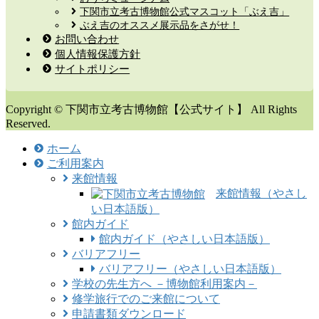
下関市立考古博物館公式マスコット「ぶえ吉」
ぶえ吉のオススメ展示品をさがせ！
お問い合わせ
個人情報保護方針
サイトポリシー
Copyright © 下関市立考古博物館【公式サイト】 All Rights
Reserved.
ホーム
ご利用案内
来館情報
来館情報（やさし
い日本語版）
館内ガイド
館内ガイド（やさしい日本語版）
バリアフリー
バリアフリー（やさしい日本語版）
学校の先生方へ －博物館利用案内－
修学旅行でのご来館について
申請書類ダウンロード