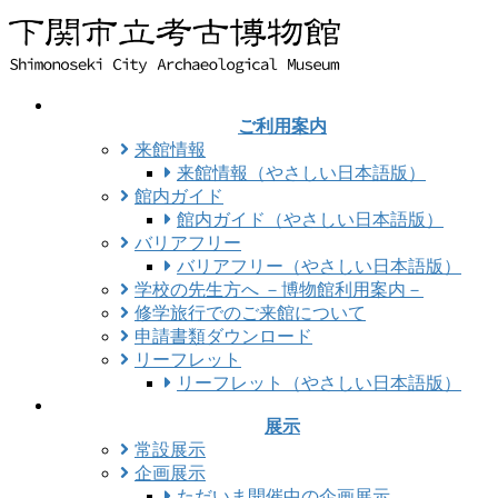
コ
ナ
ン
ビ
テ
ゲ
ン
ー
ツ
シ
ご利用案内
に
ョ
来館情報
移
ン
来館情報（やさしい日本語版）
動
に
館内ガイド
移
館内ガイド（やさしい日本語版）
動
バリアフリー
バリアフリー（やさしい日本語版）
学校の先生方へ －博物館利用案内－
修学旅行でのご来館について
申請書類ダウンロード
リーフレット
リーフレット（やさしい日本語版）
展示
常設展示
企画展示
ただいま開催中の企画展示