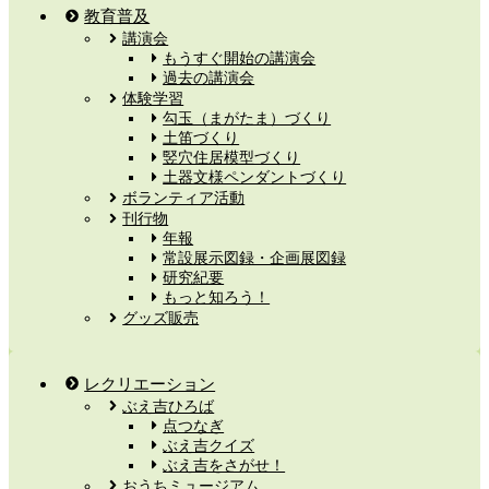
教育普及
講演会
もうすぐ開始の講演会
過去の講演会
体験学習
勾玉（まがたま）づくり
土笛づくり
竪穴住居模型づくり
土器文様ペンダントづくり
ボランティア活動
刊行物
年報
常設展示図録・企画展図録
研究紀要
もっと知ろう！
グッズ販売
レクリエーション
ぶえ吉ひろば
点つなぎ
ぶえ吉クイズ
ぶえ吉をさがせ！
おうちミュージアム