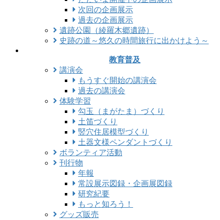
次回の企画展示
過去の企画展示
遺跡公園（綾羅木郷遺跡）
史跡の道～悠久の時間旅行に出かけよう～
教育普及
講演会
もうすぐ開始の講演会
過去の講演会
体験学習
勾玉（まがたま）づくり
土笛づくり
竪穴住居模型づくり
土器文様ペンダントづくり
ボランティア活動
刊行物
年報
常設展示図録・企画展図録
研究紀要
もっと知ろう！
グッズ販売