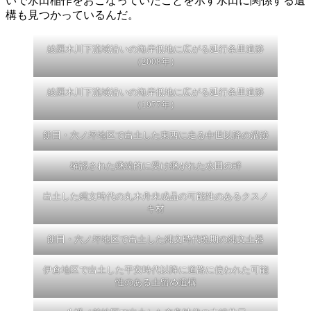
いで水田稲作をおこなっていたことを示す水田に関係する遺
構も見つかっているんだ。
綾羅木川下流域沿いの海岸低地に広がる延行条里遺跡
（2008年）
綾羅木川下流域沿いの海岸低地に広がる延行条里遺跡
（1977年）
餅田・六ノ坪地区で出土した東西に走る中世以降の溝跡
確認された継続的に受け継がれた水田の畔
出土した縄文時代の丸木舟未成品の可能性のあるクスノ
キ材
餅田・六ノ坪地区で出土した縄文時代晩期の縄文土器
伊倉地区で出土した平安時代以降に道路に使われた可能
性のある土留め遺構