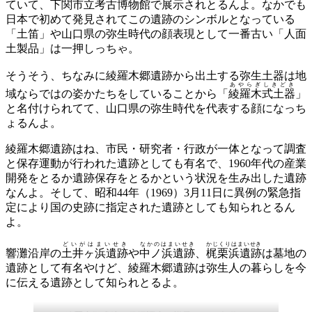
ていて、下関市立考古博物館で展示されとるんよ。なかでも
日本で初めて発見されてこの遺跡のシンボルとなっている
「土笛」や山口県の弥生時代の顔表現として一番古い「人面
土製品」は一押しっちゃ。
そうそう、ちなみに綾羅木郷遺跡から出土する弥生土器は地
あやらぎしきどき
域ならではの姿かたちをしていることから「
綾羅木式土器
」
と名付けられてて、山口県の弥生時代を代表する顔になっち
ょるんよ。
綾羅木郷遺跡はね、市民・研究者・行政が一体となって調査
と保存運動が行われた遺跡としても有名で、1960年代の産業
開発をとるか遺跡保存をとるかという状況を生み出した遺跡
なんよ。そして、昭和44年（1969）3月11日に異例の緊急指
定により国の史跡に指定された遺跡としても知られとるん
よ。
どいがはまいせき
なかのはまいせき
かじくりはまいせき
響灘沿岸の
土井ヶ浜遺跡
や
中ノ浜遺跡
、
梶栗浜遺跡
は墓地の
遺跡として有名やけど、綾羅木郷遺跡は弥生人の暮らしを今
に伝える遺跡として知られとるよ。