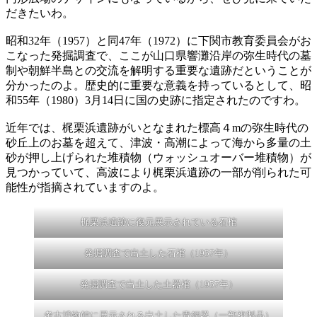
だきたいわ。
昭和32年（1957）と同47年（1972）に下関市教育委員会がお
こなった発掘調査で、ここが山口県響灘沿岸の弥生時代の墓
制や朝鮮半島との交流を解明する重要な遺跡だということが
分かったのよ。歴史的に重要な意義を持っているとして、昭
和55年（1980）3月14日に国の史跡に指定されたのですわ。
近年では、梶栗浜遺跡がいとなまれた標高４mの弥生時代の
砂丘上のお墓を超えて、津波・高潮によって海から多量の土
砂が押し上げられた堆積物（ウォッシュオーバー堆積物）が
見つかっていて、高波により梶栗浜遺跡の一部が削られた可
能性が指摘されていますのよ。
梶栗浜遺跡に復元展示されている石棺
発掘調査で出土した石棺（1957年）
発掘調査で出土した土器棺（1957年）
考古博物館に展示される出土した青銅器（一部複製品）