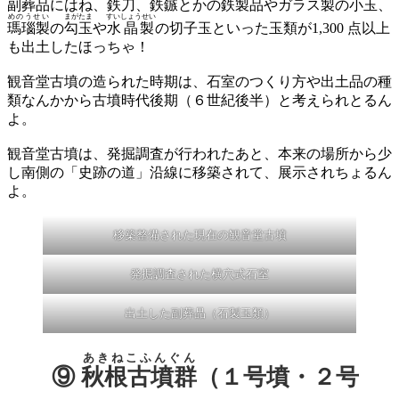
副葬品にはね、
鉄刀
、
鉄鏃
とかの鉄製品やガラス製の小玉、
めのうせい
まがたま
すいしょうせい
瑪瑙製
の
勾玉
や
水晶製
の切子玉といった玉類が1,300 点以上
も出土したほっちゃ！
観音堂古墳の造られた時期は、石室のつくり方や出土品の種
類なんかから古墳時代後期（６世紀後半）と考えられとるん
よ。
観音堂古墳は、発掘調査が行われたあと、本来の場所から少
し南側の「史跡の道」沿線に移築されて、展示されちょるん
よ。
移築整備された現在の観音堂古墳
発掘調査された横穴式石室
出土した副葬品（石製玉類）
あきねこふんぐん
⑨
秋根古墳群
（１号墳・２号