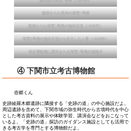
整備前の若宮1号墳（1985年）
整備された現在の若宮1号墳
発掘された若宮1号墳の箱式石棺（1959年）
若宮3号墳の箱式石棺から出土した人骨（1958年）
考古博物館に展示される若宮1号墳の埴輪片
④ 下関市立考古博物館
壺郷くん
史跡綾羅木郷遺跡に隣接する「史跡の道」の中心施設だよ。
周辺遺跡を含めて、下関市域の弥生時代から古墳時代を中心
とした考古資料の展示や体験学習、講演会などをおこなって
いるよ。「史跡の道」探訪のガイダンス施設としても活用で
きる考古学を専門とする博物館だよ。