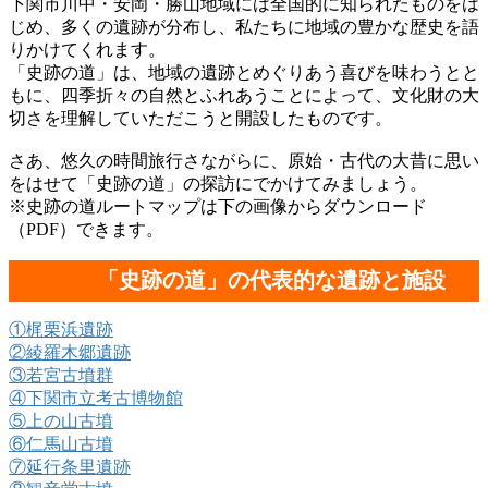
下関市川中・安岡・勝山地域には全国的に知られたものをは
じめ、多くの遺跡が分布し、私たちに地域の豊かな歴史を語
りかけてくれます。
「史跡の道」は、地域の遺跡とめぐりあう喜びを味わうとと
もに、四季折々の自然とふれあうことによって、文化財の大
切さを理解していただこうと開設したものです。
さあ、悠久の時間旅行さながらに、原始・古代の大昔に思い
をはせて「史跡の道」の探訪にでかけてみましょう。
※史跡の道ルートマップは下の画像からダウンロード
（PDF）できます。
「史跡の道」の代表的な遺跡と施設
①梶栗浜遺跡
②綾羅木郷遺跡
③若宮古墳群
④下関市立考古博物館
⑤上の山古墳
⑥仁馬山古墳
⑦延行条里遺跡