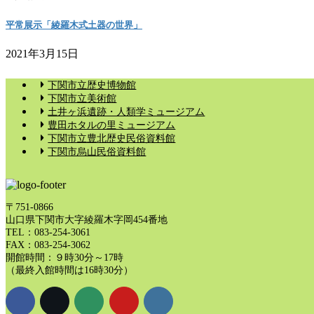
平常展示「綾羅木式土器の世界」
2021年3月15日
下関市立歴史博物館
下関市立美術館
土井ヶ浜遺跡・人類学ミュージアム
豊田ホタルの里ミュージアム
下関市立豊北歴史民俗資料館
下関市烏山民俗資料館
〒751-0866
山口県下関市大字綾羅木字岡454番地
TEL：083-254-3061
FAX：083-254-3062
開館時間：９時30分～17時
（最終入館時間は16時30分）