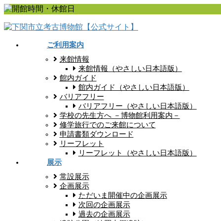
コ
ナ
ン
ビ
テ
ゲ
ン
ー
ご利用案内
ツ
シ
来館情報
に
ョ
来館情報（やさしい日本語版）
移
ン
館内ガイド
動
に
館内ガイド（やさしい日本語版）
移
バリアフリー
動
バリアフリー（やさしい日本語版）
学校の先生方へ －博物館利用案内－
修学旅行でのご来館について
申請書類ダウンロード
リーフレット
リーフレット（やさしい日本語版）
展示
常設展示
企画展示
ただいま開催中の企画展示
次回の企画展示
過去の企画展示