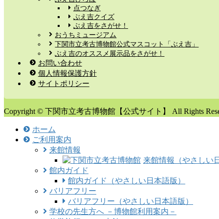
点つなぎ
ぶえ吉クイズ
ぶえ吉をさがせ！
おうちミュージアム
下関市立考古博物館公式マスコット「ぶえ吉」
ぶえ吉のオススメ展示品をさがせ！
お問い合わせ
個人情報保護方針
サイトポリシー
Copyright © 下関市立考古博物館【公式サイト】 All Rights Reser
ホーム
ご利用案内
来館情報
来館情報（やさしい
館内ガイド
館内ガイド（やさしい日本語版）
バリアフリー
バリアフリー（やさしい日本語版）
学校の先生方へ －博物館利用案内－