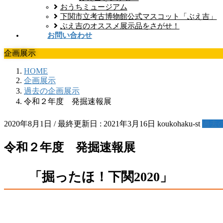
おうちミュージアム
下関市立考古博物館公式マスコット「ぶえ吉」
ぶえ吉のオススメ展示品をさがせ！
お問い合わせ
企画展示
HOME
企画展示
過去の企画展示
令和２年度 発掘速報展
2020年8月1日
/ 最終更新日 :
2021年3月16日
koukohaku-st
過去
令和２年度 発掘速報展
「掘ったほ！下関2020」