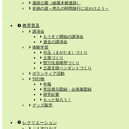
遺跡公園（綾羅木郷遺跡）
史跡の道～悠久の時間旅行に出かけよう～
教育普及
講演会
もうすぐ開始の講演会
過去の講演会
体験学習
勾玉（まがたま）づくり
土笛づくり
竪穴住居模型づくり
土器文様ペンダントづくり
ボランティア活動
刊行物
年報
常設展示図録・企画展図録
研究紀要
もっと知ろう！
グッズ販売
レクリエーション
ぶえ吉ひろば