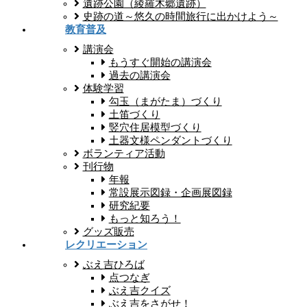
遺跡公園（綾羅木郷遺跡）
史跡の道～悠久の時間旅行に出かけよう～
教育普及
講演会
もうすぐ開始の講演会
過去の講演会
体験学習
勾玉（まがたま）づくり
土笛づくり
竪穴住居模型づくり
土器文様ペンダントづくり
ボランティア活動
刊行物
年報
常設展示図録・企画展図録
研究紀要
もっと知ろう！
グッズ販売
レクリエーション
ぶえ吉ひろば
点つなぎ
ぶえ吉クイズ
ぶえ吉をさがせ！