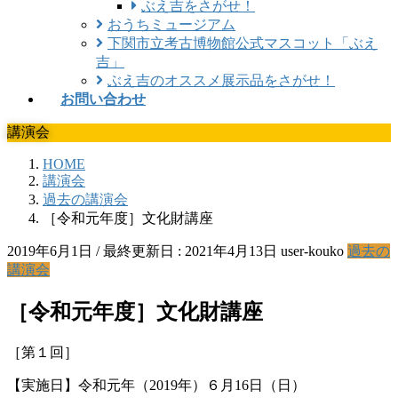
ぶえ吉をさがせ！
おうちミュージアム
下関市立考古博物館公式マスコット「ぶえ
吉」
ぶえ吉のオススメ展示品をさがせ！
お問い合わせ
講演会
HOME
講演会
過去の講演会
［令和元年度］文化財講座
2019年6月1日
/ 最終更新日 :
2021年4月13日
user-kouko
過去の
講演会
［令和元年度］文化財講座
［第１回］
【実施日】令和元年（2019年）６月16日（日）