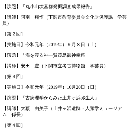
【演題】「丸小山墳墓群発掘調査成果報告」
【講師】阿南 翔悟（下関市教育委員会文化財保護課 学芸
員）
［第２回］
【実施日】令和元年（2019年）９月８日（土）
【演題】「海を渡る神—賀茂島御神幸祭」
【講師】安田 豊（下関市立考古博物館 学芸員）
［第３回］
【実施日】令和元年（2019年）10月20日（日）
【演題】「古病理学からみた土井ヶ浜弥生人」
【講師】大藪 由美子（土井ヶ浜遺跡・人類学ミュージア
ム 係長）
［第４回］