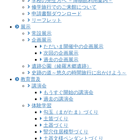
学校の先生方へ －博物館利用案内－
修学旅行でのご来館について
申請書類ダウンロード
リーフレット
展示
常設展示
企画展示
ただいま開催中の企画展示
次回の企画展示
過去の企画展示
遺跡公園（綾羅木郷遺跡）
史跡の道～悠久の時間旅行に出かけよう～
教育普及
講演会
もうすぐ開始の講演会
過去の講演会
体験学習
勾玉（まがたま）づくり
土笛づくり
土器づくり
竪穴住居模型づくり
土器文様ペンダントづくり