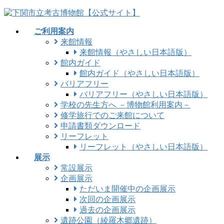
コ
ナ
ン
ビ
ご利用案内
テ
ゲ
来館情報
ン
ー
来館情報（やさしい日本語版）
ツ
シ
館内ガイド
に
ョ
館内ガイド（やさしい日本語版）
移
ン
バリアフリー
動
に
バリアフリー（やさしい日本語版）
移
学校の先生方へ －博物館利用案内－
動
修学旅行でのご来館について
申請書類ダウンロード
リーフレット
リーフレット（やさしい日本語版）
展示
常設展示
企画展示
ただいま開催中の企画展示
次回の企画展示
過去の企画展示
遺跡公園（綾羅木郷遺跡）