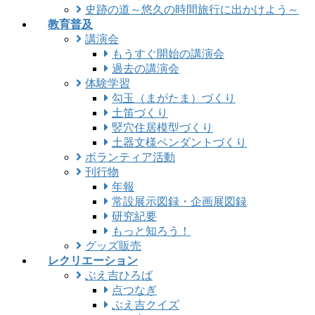
史跡の道～悠久の時間旅行に出かけよう～
教育普及
講演会
もうすぐ開始の講演会
過去の講演会
体験学習
勾玉（まがたま）づくり
土笛づくり
竪穴住居模型づくり
土器文様ペンダントづくり
ボランティア活動
刊行物
年報
常設展示図録・企画展図録
研究紀要
もっと知ろう！
グッズ販売
レクリエーション
ぶえ吉ひろば
点つなぎ
ぶえ吉クイズ