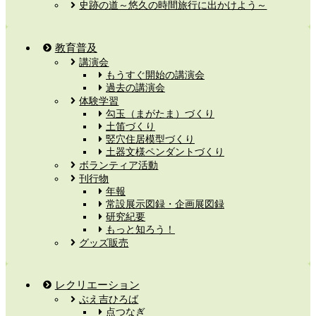
史跡の道～悠久の時間旅行に出かけよう～
教育普及
講演会
もうすぐ開始の講演会
過去の講演会
体験学習
勾玉（まがたま）づくり
土笛づくり
竪穴住居模型づくり
土器文様ペンダントづくり
ボランティア活動
刊行物
年報
常設展示図録・企画展図録
研究紀要
もっと知ろう！
グッズ販売
レクリエーション
ぶえ吉ひろば
点つなぎ