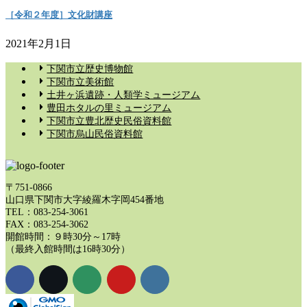
［令和２年度］文化財講座
2021年2月1日
下関市立歴史博物館
下関市立美術館
土井ヶ浜遺跡・人類学ミュージアム
豊田ホタルの里ミュージアム
下関市立豊北歴史民俗資料館
下関市烏山民俗資料館
〒751-0866
山口県下関市大字綾羅木字岡454番地
TEL：083-254-3061
FAX：083-254-3062
開館時間：９時30分～17時
（最終入館時間は16時30分）