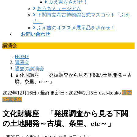
ぶえ吉をさがせ！
おうちミュージアム
下関市立考古博物館公式マスコット「ぶえ
吉」
ぶえ吉のオススメ展示品をさがせ！
お問い合わせ
講演会
HOME
講演会
過去の講演会
文化財講座 「発掘調査から見る下関の土地開発～古
墳、条里、etc～」
2022年12月16日
/ 最終更新日 :
2023年2月5日
user-kouko
過去
の講演会
文化財講座 「発掘調査から見る下関
の土地開発～古墳、条里、etc～」