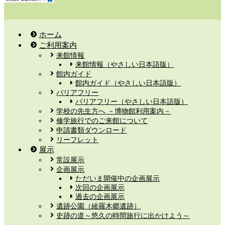
ホーム
ご利用案内
来館情報
来館情報（やさしい日本語版）
館内ガイド
館内ガイド（やさしい日本語版）
バリアフリー
バリアフリー（やさしい日本語版）
学校の先生方へ －博物館利用案内－
修学旅行でのご来館について
申請書類ダウンロード
リーフレット
展示
常設展示
企画展示
ただいま開催中の企画展示
次回の企画展示
過去の企画展示
遺跡公園（綾羅木郷遺跡）
史跡の道～悠久の時間旅行に出かけよう～