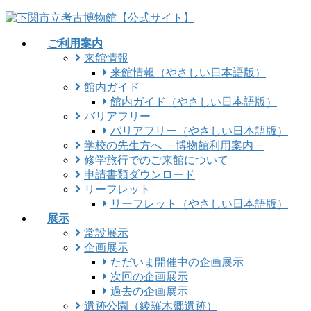
コ
ナ
ン
ビ
ご利用案内
テ
ゲ
来館情報
ン
ー
来館情報（やさしい日本語版）
ツ
シ
館内ガイド
に
ョ
館内ガイド（やさしい日本語版）
移
ン
バリアフリー
動
に
バリアフリー（やさしい日本語版）
移
学校の先生方へ －博物館利用案内－
動
修学旅行でのご来館について
申請書類ダウンロード
リーフレット
リーフレット（やさしい日本語版）
展示
常設展示
企画展示
ただいま開催中の企画展示
次回の企画展示
過去の企画展示
遺跡公園（綾羅木郷遺跡）