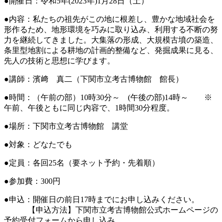
●開催日：令和5年(2023年)1月28日（土）
●内容：私たちの祖先がこの地に根差し、豊かな地域社会を
形作るため、地形環境を巧みに取り込み、利用する不断の努
力を継続してきました。大集落の形成、大規模古墳の築造、
条里型地割による耕地の計画的整備など、発掘成果に見る、
先人の技術と思想に学びます。
●講師：濱﨑 真二（下関市立考古博物館 館長）
●時間：（午前の部）10時30分～ (午後の部)14時～ ※
午前、午後ともに同じ内容で、1時間30分程度。
●場所：下関市立考古博物館 講堂
●対象：どなたでも
●定員：各回25名（要ネット予約・先着順）
●参加費：300円
●申込：開催日の前日17時までにお申し込みください。
【申込方法】下関市立考古博物館公式ホームページの
予約受付フォームから申し込み