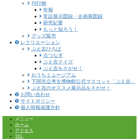
刊行物
年報
常設展示図録・企画展図録
研究紀要
もっと知ろう！
グッズ販売
レクリエーション
ぶえ吉ひろば
点つなぎ
ぶえ吉クイズ
ぶえ吉をさがせ！
おうちミュージアム
下関市立考古博物館公式マスコット「ぶえ吉」
ぶえ吉のオススメ展示品をさがせ！
お問い合わせ
サイトポリシー
個人情報保護方針
メニュー
ホーム
アクセス
TEL