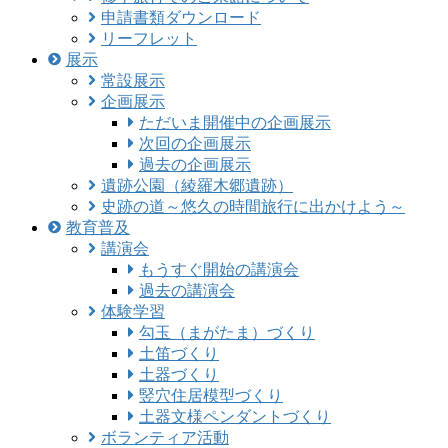
申請書類ダウンロード
リーフレット
展示
常設展示
企画展示
ただいま開催中の企画展示
次回の企画展示
過去の企画展示
遺跡公園（綾羅木郷遺跡）
史跡の道～悠久の時間旅行に出かけよう～
教育普及
講演会
もうすぐ開始の講演会
過去の講演会
体験学習
勾玉（まがたま）づくり
土笛づくり
土器づくり
竪穴住居模型づくり
土器文様ペンダントづくり
ボランティア活動