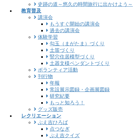
史跡の道～悠久の時間旅行に出かけよう～
教育普及
講演会
もうすぐ開始の講演会
過去の講演会
体験学習
勾玉（まがたま）づくり
土笛づくり
竪穴住居模型づくり
土器文様ペンダントづくり
ボランティア活動
刊行物
年報
常設展示図録・企画展図録
研究紀要
もっと知ろう！
グッズ販売
レクリエーション
ぶえ吉ひろば
点つなぎ
ぶえ吉クイズ