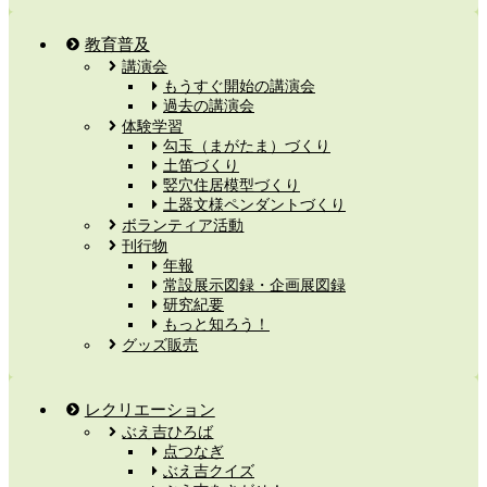
教育普及
講演会
もうすぐ開始の講演会
過去の講演会
体験学習
勾玉（まがたま）づくり
土笛づくり
竪穴住居模型づくり
土器文様ペンダントづくり
ボランティア活動
刊行物
年報
常設展示図録・企画展図録
研究紀要
もっと知ろう！
グッズ販売
レクリエーション
ぶえ吉ひろば
点つなぎ
ぶえ吉クイズ