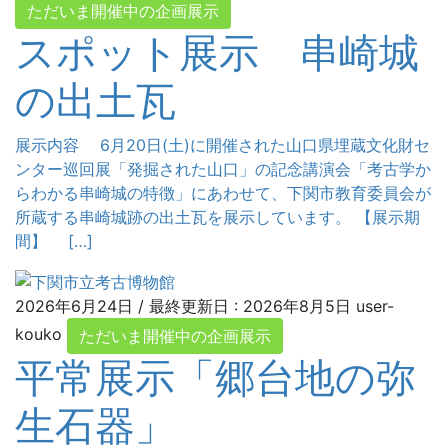
ただいま開催中の企画展示
スポット展示 串崎城
の出土瓦
展示内容 6月20日(土)に開催された山口県埋蔵文化財セ
ンター巡回展「発掘された山口」の記念講演会「考古学か
らわかる串崎城の特徴」にあわせて、下関市教育委員会が
所蔵する串崎城跡の出土瓦を展示しています。 【展示期
間】 […]
2026年6月24日
/ 最終更新日 :
2026年8月5日
user-
kouko
ただいま開催中の企画展示
平常展示「郷台地の弥
生石器」