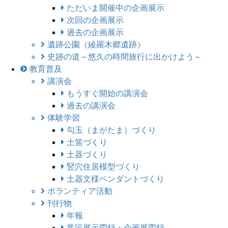
ただいま開催中の企画展示
次回の企画展示
過去の企画展示
遺跡公園（綾羅木郷遺跡）
史跡の道～悠久の時間旅行に出かけよう～
教育普及
講演会
もうすぐ開始の講演会
過去の講演会
体験学習
勾玉（まがたま）づくり
土笛づくり
土器づくり
竪穴住居模型づくり
土器文様ペンダントづくり
ボランティア活動
刊行物
年報
常設展示図録・企画展図録