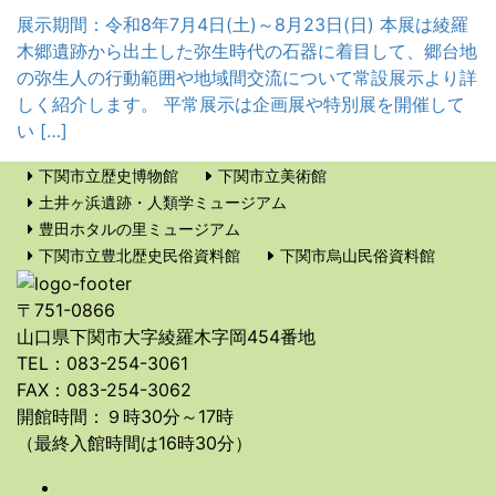
展示期間：令和8年7月4日(土)～8月23日(日) 本展は綾羅
木郷遺跡から出土した弥生時代の石器に着目して、郷台地
の弥生人の行動範囲や地域間交流について常設展示より詳
しく紹介します。 平常展示は企画展や特別展を開催して
い […]
下関市立歴史博物館
下関市立美術館
土井ヶ浜遺跡・人類学ミュージアム
豊田ホタルの里ミュージアム
下関市立豊北歴史民俗資料館
下関市烏山民俗資料館
〒751-0866
山口県下関市大字綾羅木字岡454番地
TEL：083-254-3061
FAX：083-254-3062
開館時間：９時30分～17時
（最終入館時間は16時30分）