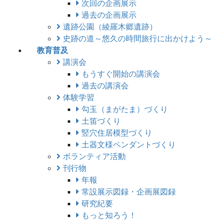
次回の企画展示
過去の企画展示
遺跡公園（綾羅木郷遺跡）
史跡の道～悠久の時間旅行に出かけよう～
教育普及
講演会
もうすぐ開始の講演会
過去の講演会
体験学習
勾玉（まがたま）づくり
土笛づくり
竪穴住居模型づくり
土器文様ペンダントづくり
ボランティア活動
刊行物
年報
常設展示図録・企画展図録
研究紀要
もっと知ろう！