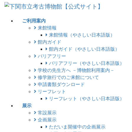
コ
ナ
ン
ビ
テ
ゲ
ご利用案内
ン
ー
来館情報
ツ
シ
来館情報（やさしい日本語版）
に
ョ
館内ガイド
移
ン
館内ガイド（やさしい日本語版）
動
に
バリアフリー
移
バリアフリー（やさしい日本語版）
動
学校の先生方へ －博物館利用案内－
修学旅行でのご来館について
申請書類ダウンロード
リーフレット
リーフレット（やさしい日本語版）
展示
常設展示
企画展示
ただいま開催中の企画展示