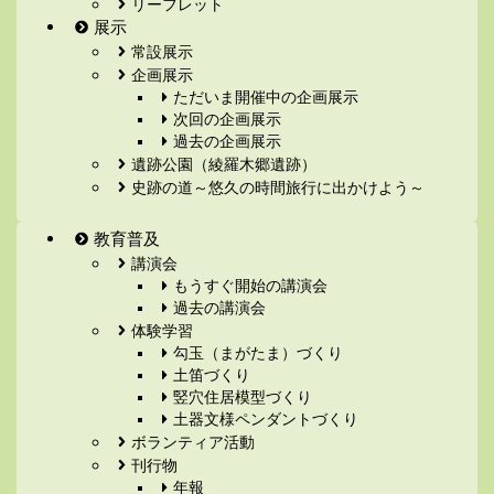
リーフレット
展示
常設展示
企画展示
ただいま開催中の企画展示
次回の企画展示
過去の企画展示
遺跡公園（綾羅木郷遺跡）
史跡の道～悠久の時間旅行に出かけよう～
教育普及
講演会
もうすぐ開始の講演会
過去の講演会
体験学習
勾玉（まがたま）づくり
土笛づくり
竪穴住居模型づくり
土器文様ペンダントづくり
ボランティア活動
刊行物
年報