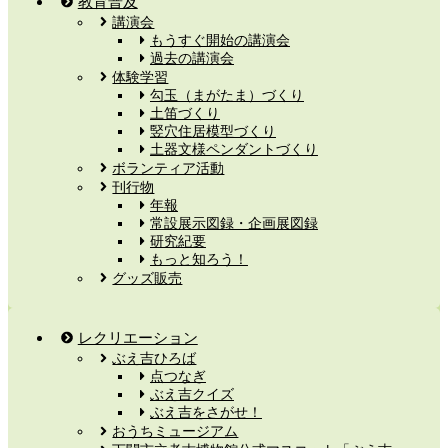
教育普及
講演会
もうすぐ開始の講演会
過去の講演会
体験学習
勾玉（まがたま）づくり
土笛づくり
竪穴住居模型づくり
土器文様ペンダントづくり
ボランティア活動
刊行物
年報
常設展示図録・企画展図録
研究紀要
もっと知ろう！
グッズ販売
レクリエーション
ぶえ吉ひろば
点つなぎ
ぶえ吉クイズ
ぶえ吉をさがせ！
おうちミュージアム