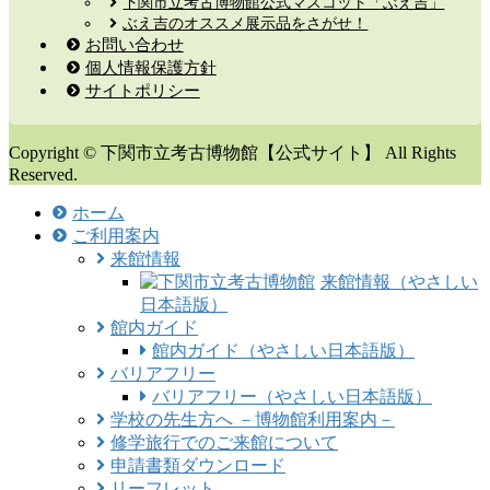
下関市立考古博物館公式マスコット「ぶえ吉」
ぶえ吉のオススメ展示品をさがせ！
お問い合わせ
個人情報保護方針
サイトポリシー
Copyright © 下関市立考古博物館【公式サイト】 All Rights
Reserved.
ホーム
ご利用案内
来館情報
来館情報（やさしい
日本語版）
館内ガイド
館内ガイド（やさしい日本語版）
バリアフリー
バリアフリー（やさしい日本語版）
学校の先生方へ －博物館利用案内－
修学旅行でのご来館について
申請書類ダウンロード
リーフレット