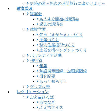
史跡の道～悠久の時間旅行に出かけよう～
教育普及
講演会
もうすぐ開始の講演会
過去の講演会
体験学習
勾玉（まがたま）づくり
土笛づくり
竪穴住居模型づくり
土器文様ペンダントづくり
ボランティア活動
刊行物
年報
常設展示図録・企画展図録
研究紀要
もっと知ろう！
グッズ販売
レクリエーション
ぶえ吉ひろば
点つなぎ
ぶえ吉クイズ