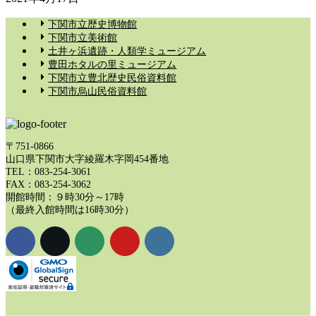
下関市立歴史博物館
下関市立美術館
土井ヶ浜遺跡・人類学ミュージアム
豊田ホタルの里ミュージアム
下関市立豊北歴史民俗資料館
下関市烏山民俗資料館
〒751-0866
山口県下関市大字綾羅木字岡454番地
TEL：083-254-3061
FAX：083-254-3062
開館時間：９時30分～17時
（最終入館時間は16時30分）