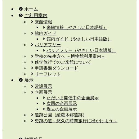
ホーム
ご利用案内
来館情報
来館情報（やさしい日本語版）
館内ガイド
館内ガイド（やさしい日本語版）
バリアフリー
バリアフリー（やさしい日本語版）
学校の先生方へ －博物館利用案内－
修学旅行でのご来館について
申請書類ダウンロード
リーフレット
展示
常設展示
企画展示
ただいま開催中の企画展示
次回の企画展示
過去の企画展示
遺跡公園（綾羅木郷遺跡）
史跡の道～悠久の時間旅行に出かけよう～