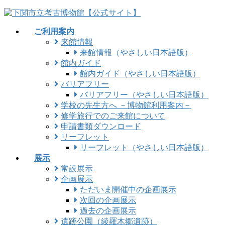
コ
ナ
ン
ビ
ご利用案内
テ
ゲ
来館情報
ン
ー
来館情報（やさしい日本語版）
ツ
シ
館内ガイド
に
ョ
館内ガイド（やさしい日本語版）
移
ン
バリアフリー
動
に
バリアフリー（やさしい日本語版）
移
学校の先生方へ －博物館利用案内－
動
修学旅行でのご来館について
申請書類ダウンロード
リーフレット
リーフレット（やさしい日本語版）
展示
常設展示
企画展示
ただいま開催中の企画展示
次回の企画展示
過去の企画展示
遺跡公園（綾羅木郷遺跡）