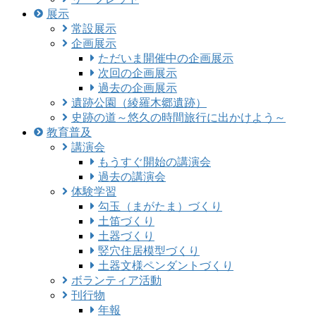
展示
常設展示
企画展示
ただいま開催中の企画展示
次回の企画展示
過去の企画展示
遺跡公園（綾羅木郷遺跡）
史跡の道～悠久の時間旅行に出かけよう～
教育普及
講演会
もうすぐ開始の講演会
過去の講演会
体験学習
勾玉（まがたま）づくり
土笛づくり
土器づくり
竪穴住居模型づくり
土器文様ペンダントづくり
ボランティア活動
刊行物
年報