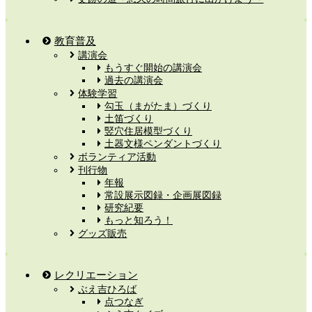
教育普及
講演会
もうすぐ開始の講演会
過去の講演会
体験学習
勾玉（まがたま）づくり
土笛づくり
竪穴住居模型づくり
土器文様ペンダントづくり
ボランティア活動
刊行物
年報
常設展示図録・企画展図録
研究紀要
もっと知ろう！
グッズ販売
レクリエーション
ぶえ吉ひろば
点つなぎ