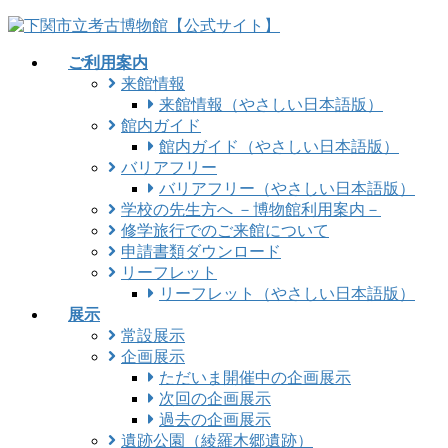
コ
ナ
ン
ビ
ご利用案内
テ
ゲ
来館情報
ン
ー
来館情報（やさしい日本語版）
ツ
シ
館内ガイド
に
ョ
館内ガイド（やさしい日本語版）
移
ン
バリアフリー
動
に
バリアフリー（やさしい日本語版）
移
学校の先生方へ －博物館利用案内－
動
修学旅行でのご来館について
申請書類ダウンロード
リーフレット
リーフレット（やさしい日本語版）
展示
常設展示
企画展示
ただいま開催中の企画展示
次回の企画展示
過去の企画展示
遺跡公園（綾羅木郷遺跡）