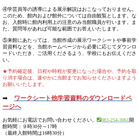
④学芸員等の誘導による展示解説はおこなっておりません。
このため、館内および館外については自由観覧とします。な
お、入館時に館内利用上の注意のみ当館職員が行います。ま
た、質問等があれば可能な範囲でお答えいたします。
⑤来館にあたっては、当館作成の展示ワークシートや事前学
習資料などを、当館ホームページから必要に応じてダウンロ
ードいただき、ご活用くださるよう、学校にもお伝えくださ
い。
★予約確定後、日程や時程が変更になった場合や、予約を取
り消す場合は、速やかに当館までお知らせくださいますよう
お願いいたします。
➡
ワークシート他学習資料のダウンロードペ
ージへ
お気軽にお電話でお問い合わせください。
083-254-3061
開
館時間：９時30分～17時
（最終入館時間は16時30分）