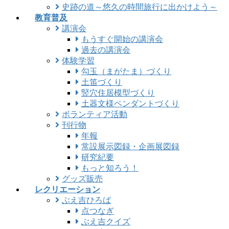
史跡の道～悠久の時間旅行に出かけよう～
教育普及
講演会
もうすぐ開始の講演会
過去の講演会
体験学習
勾玉（まがたま）づくり
土笛づくり
竪穴住居模型づくり
土器文様ペンダントづくり
ボランティア活動
刊行物
年報
常設展示図録・企画展図録
研究紀要
もっと知ろう！
グッズ販売
レクリエーション
ぶえ吉ひろば
点つなぎ
ぶえ吉クイズ