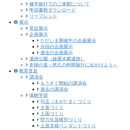
修学旅行でのご来館について
申請書類ダウンロード
リーフレット
展示
常設展示
企画展示
ただいま開催中の企画展示
次回の企画展示
過去の企画展示
遺跡公園（綾羅木郷遺跡）
史跡の道～悠久の時間旅行に出かけよう～
教育普及
講演会
もうすぐ開始の講演会
過去の講演会
体験学習
勾玉（まがたま）づくり
土笛づくり
土器づくり
竪穴住居模型づくり
土器文様ペンダントづくり