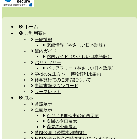
ホーム
ご利用案内
来館情報
来館情報（やさしい日本語版）
館内ガイド
館内ガイド（やさしい日本語版）
バリアフリー
バリアフリー（やさしい日本語版）
学校の先生方へ －博物館利用案内－
修学旅行でのご来館について
申請書類ダウンロード
リーフレット
展示
常設展示
企画展示
ただいま開催中の企画展示
次回の企画展示
過去の企画展示
遺跡公園（綾羅木郷遺跡）
史跡の道～悠久の時間旅行に出かけよう～