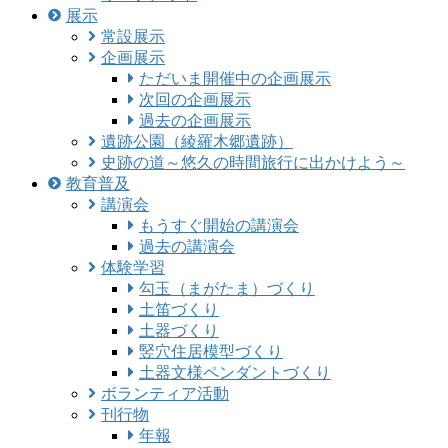
展示
常設展示
企画展示
ただいま開催中の企画展示
次回の企画展示
過去の企画展示
遺跡公園（綾羅木郷遺跡）
史跡の道～悠久の時間旅行に出かけよう～
教育普及
講演会
もうすぐ開始の講演会
過去の講演会
体験学習
勾玉（まがたま）づくり
土笛づくり
土器づくり
竪穴住居模型づくり
土器文様ペンダントづくり
ボランティア活動
刊行物
年報