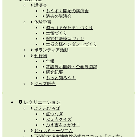
講演会
もうすぐ開始の講演会
過去の講演会
体験学習
勾玉（まがたま）づくり
土笛づくり
竪穴住居模型づくり
土器文様ペンダントづくり
ボランティア活動
刊行物
年報
常設展示図録・企画展図録
研究紀要
もっと知ろう！
グッズ販売
レクリエーション
ぶえ吉ひろば
点つなぎ
ぶえ吉クイズ
ぶえ吉をさがせ！
おうちミュージアム
下関市立考古博物館公式マスコット「ぶえ吉」