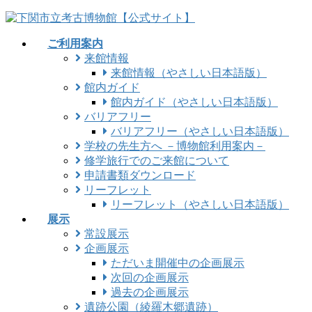
コ
ナ
ン
ビ
ご利用案内
テ
ゲ
来館情報
ン
ー
来館情報（やさしい日本語版）
ツ
シ
館内ガイド
に
ョ
館内ガイド（やさしい日本語版）
移
ン
バリアフリー
動
に
バリアフリー（やさしい日本語版）
移
学校の先生方へ －博物館利用案内－
動
修学旅行でのご来館について
申請書類ダウンロード
リーフレット
リーフレット（やさしい日本語版）
展示
常設展示
企画展示
ただいま開催中の企画展示
次回の企画展示
過去の企画展示
遺跡公園（綾羅木郷遺跡）