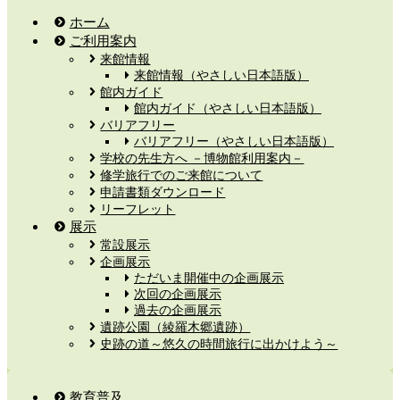
ホーム
ご利用案内
来館情報
来館情報（やさしい日本語版）
館内ガイド
館内ガイド（やさしい日本語版）
バリアフリー
バリアフリー（やさしい日本語版）
学校の先生方へ －博物館利用案内－
修学旅行でのご来館について
申請書類ダウンロード
リーフレット
展示
常設展示
企画展示
ただいま開催中の企画展示
次回の企画展示
過去の企画展示
遺跡公園（綾羅木郷遺跡）
史跡の道～悠久の時間旅行に出かけよう～
教育普及