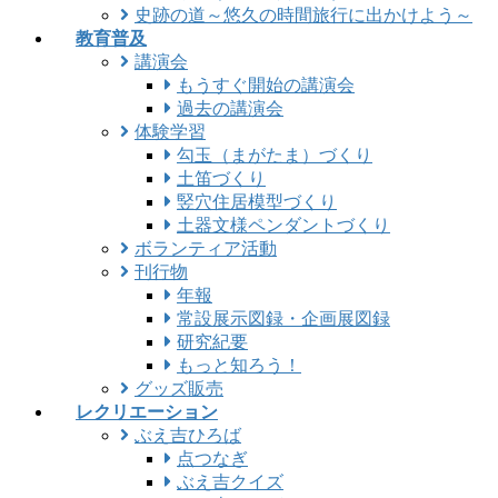
史跡の道～悠久の時間旅行に出かけよう～
教育普及
講演会
もうすぐ開始の講演会
過去の講演会
体験学習
勾玉（まがたま）づくり
土笛づくり
竪穴住居模型づくり
土器文様ペンダントづくり
ボランティア活動
刊行物
年報
常設展示図録・企画展図録
研究紀要
もっと知ろう！
グッズ販売
レクリエーション
ぶえ吉ひろば
点つなぎ
ぶえ吉クイズ