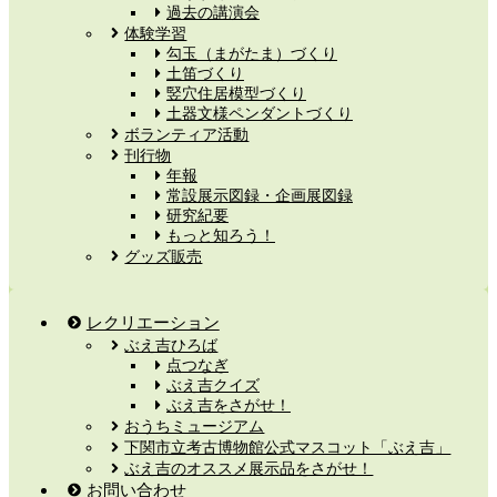
過去の講演会
体験学習
勾玉（まがたま）づくり
土笛づくり
竪穴住居模型づくり
土器文様ペンダントづくり
ボランティア活動
刊行物
年報
常設展示図録・企画展図録
研究紀要
もっと知ろう！
グッズ販売
レクリエーション
ぶえ吉ひろば
点つなぎ
ぶえ吉クイズ
ぶえ吉をさがせ！
おうちミュージアム
下関市立考古博物館公式マスコット「ぶえ吉」
ぶえ吉のオススメ展示品をさがせ！
お問い合わせ