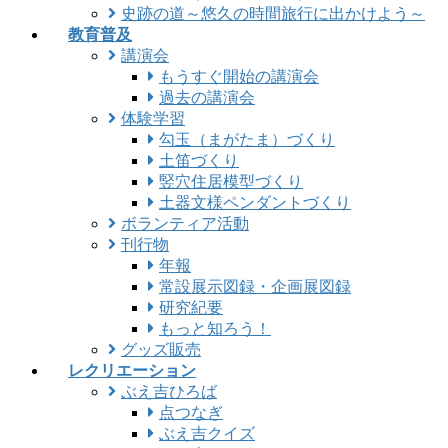
史跡の道～悠久の時間旅行に出かけよう～
教育普及
講演会
もうすぐ開始の講演会
過去の講演会
体験学習
勾玉（まがたま）づくり
土笛づくり
竪穴住居模型づくり
土器文様ペンダントづくり
ボランティア活動
刊行物
年報
常設展示図録・企画展図録
研究紀要
もっと知ろう！
グッズ販売
レクリエーション
ぶえ吉ひろば
点つなぎ
ぶえ吉クイズ