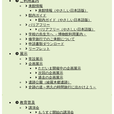
ご利用案内
来館情報
来館情報（やさしい日本語版）
館内ガイド
館内ガイド（やさしい日本語版）
バリアフリー
バリアフリー（やさしい日本語版）
学校の先生方へ －博物館利用案内－
修学旅行でのご来館について
申請書類ダウンロード
リーフレット
展示
常設展示
企画展示
ただいま開催中の企画展示
次回の企画展示
過去の企画展示
遺跡公園（綾羅木郷遺跡）
史跡の道～悠久の時間旅行に出かけよう～
教育普及
講演会
もうすぐ開始の講演会