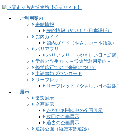
コ
ナ
ン
ビ
ご利用案内
テ
ゲ
来館情報
ン
ー
来館情報（やさしい日本語版）
ツ
シ
館内ガイド
に
ョ
館内ガイド（やさしい日本語版）
移
ン
バリアフリー
動
に
バリアフリー（やさしい日本語版）
移
学校の先生方へ －博物館利用案内－
動
修学旅行でのご来館について
申請書類ダウンロード
リーフレット
リーフレット（やさしい日本語版）
展示
常設展示
企画展示
ただいま開催中の企画展示
次回の企画展示
過去の企画展示
遺跡公園（綾羅木郷遺跡）