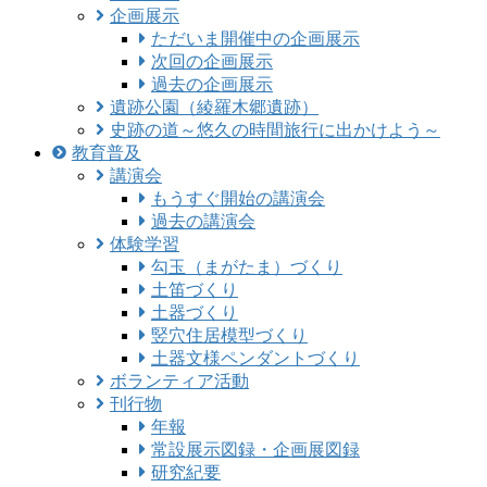
企画展示
ただいま開催中の企画展示
次回の企画展示
過去の企画展示
遺跡公園（綾羅木郷遺跡）
史跡の道～悠久の時間旅行に出かけよう～
教育普及
講演会
もうすぐ開始の講演会
過去の講演会
体験学習
勾玉（まがたま）づくり
土笛づくり
土器づくり
竪穴住居模型づくり
土器文様ペンダントづくり
ボランティア活動
刊行物
年報
常設展示図録・企画展図録
研究紀要