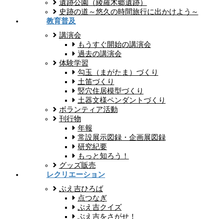
遺跡公園（綾羅木郷遺跡）
史跡の道～悠久の時間旅行に出かけよう～
教育普及
講演会
もうすぐ開始の講演会
過去の講演会
体験学習
勾玉（まがたま）づくり
土笛づくり
竪穴住居模型づくり
土器文様ペンダントづくり
ボランティア活動
刊行物
年報
常設展示図録・企画展図録
研究紀要
もっと知ろう！
グッズ販売
レクリエーション
ぶえ吉ひろば
点つなぎ
ぶえ吉クイズ
ぶえ吉をさがせ！