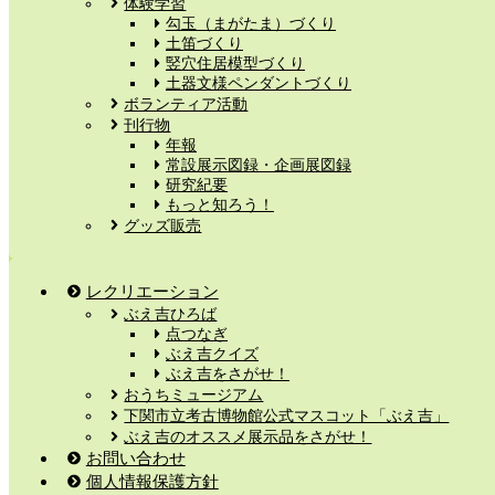
体験学習
勾玉（まがたま）づくり
土笛づくり
竪穴住居模型づくり
土器文様ペンダントづくり
ボランティア活動
刊行物
年報
常設展示図録・企画展図録
研究紀要
もっと知ろう！
グッズ販売
レクリエーション
ぶえ吉ひろば
点つなぎ
ぶえ吉クイズ
ぶえ吉をさがせ！
おうちミュージアム
下関市立考古博物館公式マスコット「ぶえ吉」
ぶえ吉のオススメ展示品をさがせ！
お問い合わせ
個人情報保護方針