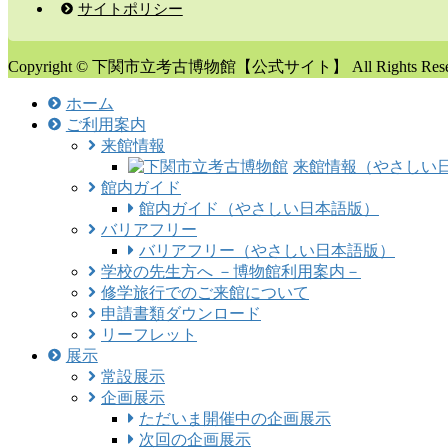
サイトポリシー
Copyright © 下関市立考古博物館【公式サイト】 All Rights Reser
ホーム
ご利用案内
来館情報
来館情報（やさしい
館内ガイド
館内ガイド（やさしい日本語版）
バリアフリー
バリアフリー（やさしい日本語版）
学校の先生方へ －博物館利用案内－
修学旅行でのご来館について
申請書類ダウンロード
リーフレット
展示
常設展示
企画展示
ただいま開催中の企画展示
次回の企画展示