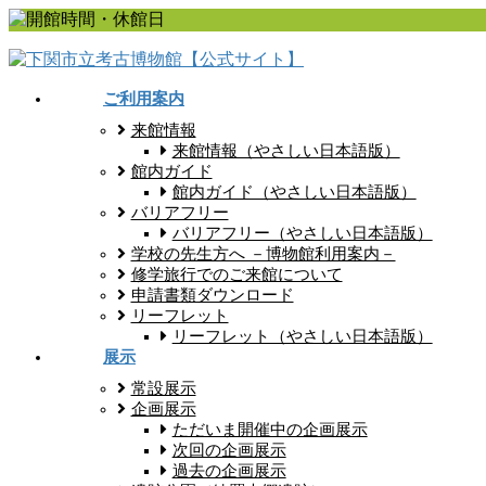
コ
ナ
ン
ビ
テ
ゲ
ン
ー
ご利用案内
ツ
シ
来館情報
に
ョ
来館情報（やさしい日本語版）
移
ン
館内ガイド
動
に
館内ガイド（やさしい日本語版）
移
バリアフリー
動
バリアフリー（やさしい日本語版）
学校の先生方へ －博物館利用案内－
修学旅行でのご来館について
申請書類ダウンロード
リーフレット
リーフレット（やさしい日本語版）
展示
常設展示
企画展示
ただいま開催中の企画展示
次回の企画展示
過去の企画展示