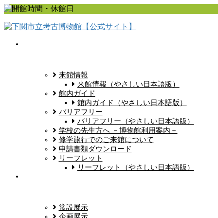
コ
ナ
ン
ビ
テ
ゲ
ン
ー
ツ
シ
に
ョ
移
ン
来館情報
動
に
来館情報（やさしい日本語版）
移
館内ガイド
動
館内ガイド（やさしい日本語版）
バリアフリー
バリアフリー（やさしい日本語版）
学校の先生方へ －博物館利用案内－
修学旅行でのご来館について
申請書類ダウンロード
リーフレット
リーフレット（やさしい日本語版）
常設展示
企画展示