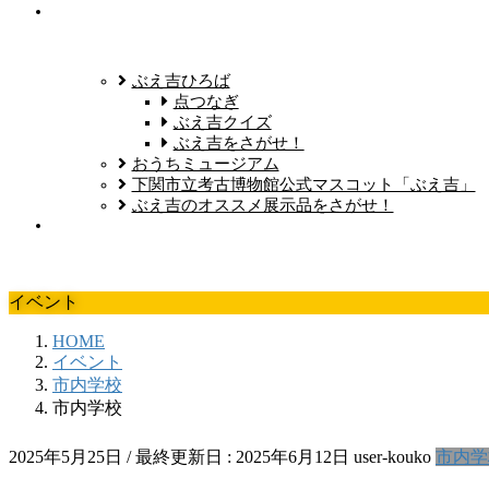
ぶえ吉ひろば
点つなぎ
ぶえ吉クイズ
ぶえ吉をさがせ！
おうちミュージアム
下関市立考古博物館公式マスコット「ぶえ吉」
ぶえ吉のオススメ展示品をさがせ！
イベント
HOME
イベント
市内学校
市内学校
2025年5月25日
/ 最終更新日 :
2025年6月12日
user-kouko
市内学