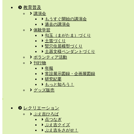
教育普及
講演会
もうすぐ開始の講演会
過去の講演会
体験学習
勾玉（まがたま）づくり
土笛づくり
竪穴住居模型づくり
土器文様ペンダントづくり
ボランティア活動
刊行物
年報
常設展示図録・企画展図録
研究紀要
もっと知ろう！
グッズ販売
レクリエーション
ぶえ吉ひろば
点つなぎ
ぶえ吉クイズ
ぶえ吉をさがせ！