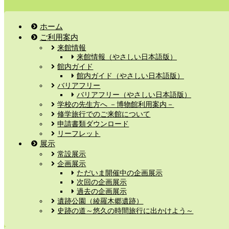
ホーム
ご利用案内
来館情報
来館情報（やさしい日本語版）
館内ガイド
館内ガイド（やさしい日本語版）
バリアフリー
バリアフリー（やさしい日本語版）
学校の先生方へ －博物館利用案内－
修学旅行でのご来館について
申請書類ダウンロード
リーフレット
展示
常設展示
企画展示
ただいま開催中の企画展示
次回の企画展示
過去の企画展示
遺跡公園（綾羅木郷遺跡）
史跡の道～悠久の時間旅行に出かけよう～