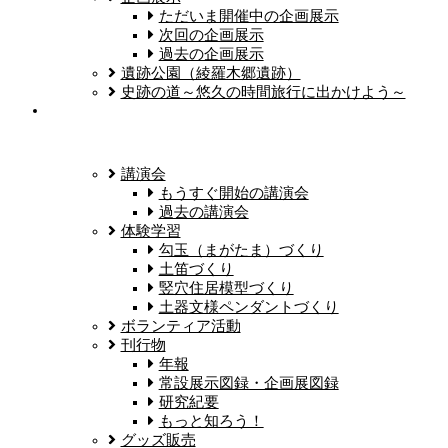
ただいま開催中の企画展示
次回の企画展示
過去の企画展示
遺跡公園（綾羅木郷遺跡）
史跡の道～悠久の時間旅行に出かけよう～
講演会
もうすぐ開始の講演会
過去の講演会
体験学習
勾玉（まがたま）づくり
土笛づくり
竪穴住居模型づくり
土器文様ペンダントづくり
ボランティア活動
刊行物
年報
常設展示図録・企画展図録
研究紀要
もっと知ろう！
グッズ販売