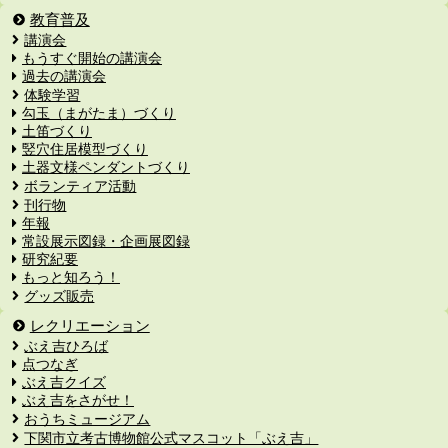
教育普及
講演会
もうすぐ開始の講演会
過去の講演会
体験学習
勾玉（まがたま）づくり
土笛づくり
竪穴住居模型づくり
土器文様ペンダントづくり
ボランティア活動
刊行物
年報
常設展示図録・企画展図録
研究紀要
もっと知ろう！
グッズ販売
レクリエーション
ぶえ吉ひろば
点つなぎ
ぶえ吉クイズ
ぶえ吉をさがせ！
おうちミュージアム
下関市立考古博物館公式マスコット「ぶえ吉」