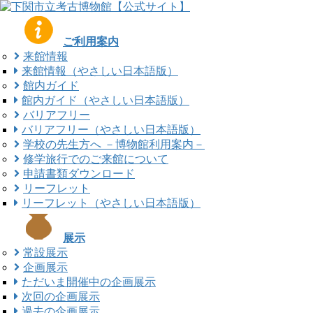
コ
ナ
ン
ビ
テ
ゲ
ご利用案内
ン
ー
来館情報
ツ
シ
来館情報（やさしい日本語版）
に
ョ
館内ガイド
移
ン
館内ガイド（やさしい日本語版）
動
に
バリアフリー
移
バリアフリー（やさしい日本語版）
動
学校の先生方へ －博物館利用案内－
修学旅行でのご来館について
申請書類ダウンロード
リーフレット
リーフレット（やさしい日本語版）
展示
常設展示
企画展示
ただいま開催中の企画展示
次回の企画展示
過去の企画展示