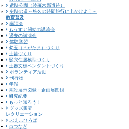
遺跡公園（綾羅木郷遺跡）
史跡の道～悠久の時間旅行に出かけよう～
教育普及
講演会
もうすぐ開始の講演会
過去の講演会
体験学習
勾玉（まがたま）づくり
土笛づくり
竪穴住居模型づくり
土器文様ペンダントづくり
ボランティア活動
刊行物
年報
常設展示図録・企画展図録
研究紀要
もっと知ろう！
グッズ販売
レクリエーション
ぶえ吉ひろば
点つなぎ