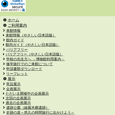
ホーム
ご利用案内
来館情報
来館情報（やさしい日本語版）
館内ガイド
館内ガイド（やさしい日本語版）
バリアフリー
バリアフリー（やさしい日本語版）
学校の先生方へ －博物館利用案内－
修学旅行でのご来館について
申請書類ダウンロード
リーフレット
展示
常設展示
企画展示
ただいま開催中の企画展示
次回の企画展示
過去の企画展示
遺跡公園（綾羅木郷遺跡）
史跡の道～悠久の時間旅行に出かけよう～