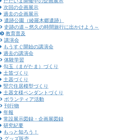
ただいま開催中の企画展示
次回の企画展示
過去の企画展示
遺跡公園（綾羅木郷遺跡）
史跡の道～悠久の時間旅行に出かけよう～
教育普及
講演会
もうすぐ開始の講演会
過去の講演会
体験学習
勾玉（まがたま）づくり
土笛づくり
土器づくり
竪穴住居模型づくり
土器文様ペンダントづくり
ボランティア活動
刊行物
年報
常設展示図録・企画展図録
研究紀要
もっと知ろう！
グッズ販売