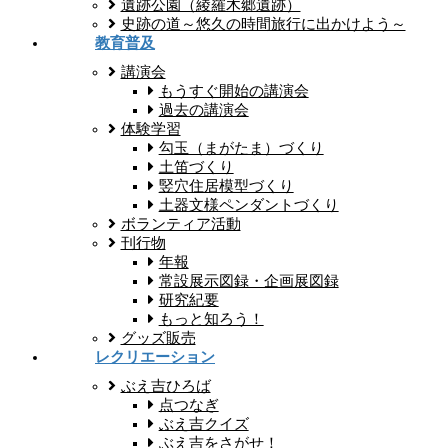
遺跡公園（綾羅木郷遺跡）
史跡の道～悠久の時間旅行に出かけよう～
教育普及
講演会
もうすぐ開始の講演会
過去の講演会
体験学習
勾玉（まがたま）づくり
土笛づくり
竪穴住居模型づくり
土器文様ペンダントづくり
ボランティア活動
刊行物
年報
常設展示図録・企画展図録
研究紀要
もっと知ろう！
グッズ販売
レクリエーション
ぶえ吉ひろば
点つなぎ
ぶえ吉クイズ
ぶえ吉をさがせ！