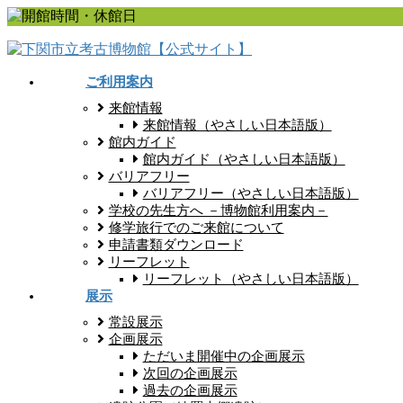
コ
ナ
ン
ビ
テ
ゲ
ン
ー
ご利用案内
ツ
シ
来館情報
に
ョ
来館情報（やさしい日本語版）
移
ン
館内ガイド
動
に
館内ガイド（やさしい日本語版）
移
バリアフリー
動
バリアフリー（やさしい日本語版）
学校の先生方へ －博物館利用案内－
修学旅行でのご来館について
申請書類ダウンロード
リーフレット
リーフレット（やさしい日本語版）
展示
常設展示
企画展示
ただいま開催中の企画展示
次回の企画展示
過去の企画展示