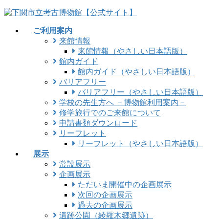
コ
ナ
ン
ビ
ご利用案内
テ
ゲ
来館情報
ン
ー
来館情報（やさしい日本語版）
ツ
シ
館内ガイド
に
ョ
館内ガイド（やさしい日本語版）
移
ン
バリアフリー
動
に
バリアフリー（やさしい日本語版）
移
学校の先生方へ －博物館利用案内－
動
修学旅行でのご来館について
申請書類ダウンロード
リーフレット
リーフレット（やさしい日本語版）
展示
常設展示
企画展示
ただいま開催中の企画展示
次回の企画展示
過去の企画展示
遺跡公園（綾羅木郷遺跡）