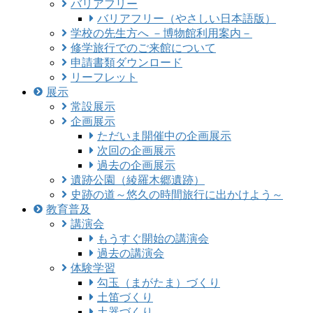
バリアフリー
バリアフリー（やさしい日本語版）
学校の先生方へ －博物館利用案内－
修学旅行でのご来館について
申請書類ダウンロード
リーフレット
展示
常設展示
企画展示
ただいま開催中の企画展示
次回の企画展示
過去の企画展示
遺跡公園（綾羅木郷遺跡）
史跡の道～悠久の時間旅行に出かけよう～
教育普及
講演会
もうすぐ開始の講演会
過去の講演会
体験学習
勾玉（まがたま）づくり
土笛づくり
土器づくり