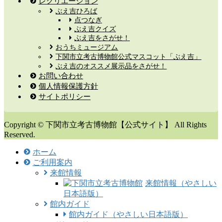
レクリエーション
ぶえ吉ひろば
点つなぎ
ぶえ吉クイズ
ぶえ吉をさがせ！
おうちミュージアム
下関市立考古博物館公式マスコット「ぶえ吉」
ぶえ吉のオススメ展示品をさがせ！
お問い合わせ
個人情報保護方針
サイトポリシー
Copyright © 下関市立考古博物館【公式サイト】 All Rights
Reserved.
ホーム
ご利用案内
来館情報
来館情報（やさしい
日本語版）
館内ガイド
館内ガイド（やさしい日本語版）