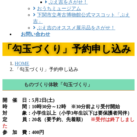
ぶえ吉をさがせ！
おうちミュージアム
下関市立考古博物館公式マスコット「ぶえ
吉」
ぶえ吉のオススメ展示品をさがせ！
お問い合わせ
「勾玉づくり」予約申し込み
HOME
「勾玉づくり」予約申し込み
ものづくり体験「勾玉づくり」
開 催 日：
5月2日(土)
時 間：10時30分～12時 ※30分前より受付開始
対 象：小学生以上（小学3年生以下は要保護者同伴）
定 員：
20名（要予約、先着順）
※受付は終了しまし
た
参 加 費：400円