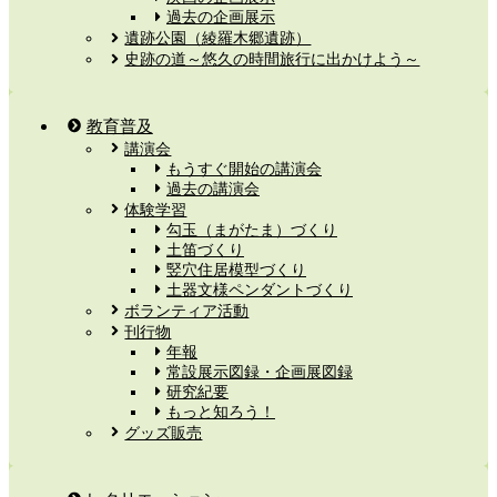
過去の企画展示
遺跡公園（綾羅木郷遺跡）
史跡の道～悠久の時間旅行に出かけよう～
教育普及
講演会
もうすぐ開始の講演会
過去の講演会
体験学習
勾玉（まがたま）づくり
土笛づくり
竪穴住居模型づくり
土器文様ペンダントづくり
ボランティア活動
刊行物
年報
常設展示図録・企画展図録
研究紀要
もっと知ろう！
グッズ販売