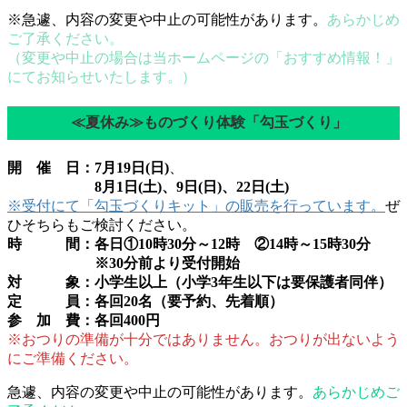
※急遽、内容の変更や中止の可能性があります。
あらかじめ
ご了承ください。
（変更や中止の場合は当ホームページの「おすすめ情報！」
にてお知らせいたします。）
≪夏休み≫ものづくり体験「勾玉づくり」
開 催 日：7月19日(日)
、
8月1日(土)、9日(日)、22日(土)
※受付にて「勾玉づくりキット」の販売を行っています。
ぜ
ひそちらもご検討ください。
時 間：各日①10時30分～12時 ②14時～15時30分
※30分前より受付開始
対 象：小学生以上（小学3年生以下は要保護者同伴）
定 員：各回20名（要予約、先着順）
参 加 費：各回400円
※おつりの準備が十分ではありません。おつりが出ないよう
にご準備ください。
急遽、内容の変更や中止の可能性があります。
あらかじめご