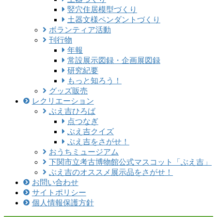
竪穴住居模型づくり
土器文様ペンダントづくり
ボランティア活動
刊行物
年報
常設展示図録・企画展図録
研究紀要
もっと知ろう！
グッズ販売
レクリエーション
ぶえ吉ひろば
点つなぎ
ぶえ吉クイズ
ぶえ吉をさがせ！
おうちミュージアム
下関市立考古博物館公式マスコット「ぶえ吉」
ぶえ吉のオススメ展示品をさがせ！
お問い合わせ
サイトポリシー
個人情報保護方針