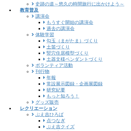
史跡の道～悠久の時間旅行に出かけよう～
教育普及
講演会
もうすぐ開始の講演会
過去の講演会
体験学習
勾玉（まがたま）づくり
土笛づくり
竪穴住居模型づくり
土器文様ペンダントづくり
ボランティア活動
刊行物
年報
常設展示図録・企画展図録
研究紀要
もっと知ろう！
グッズ販売
レクリエーション
ぶえ吉ひろば
点つなぎ
ぶえ吉クイズ