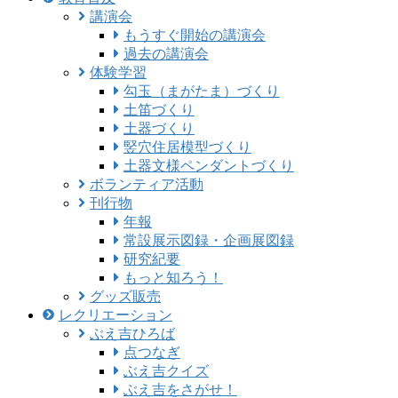
講演会
もうすぐ開始の講演会
過去の講演会
体験学習
勾玉（まがたま）づくり
土笛づくり
土器づくり
竪穴住居模型づくり
土器文様ペンダントづくり
ボランティア活動
刊行物
年報
常設展示図録・企画展図録
研究紀要
もっと知ろう！
グッズ販売
レクリエーション
ぶえ吉ひろば
点つなぎ
ぶえ吉クイズ
ぶえ吉をさがせ！