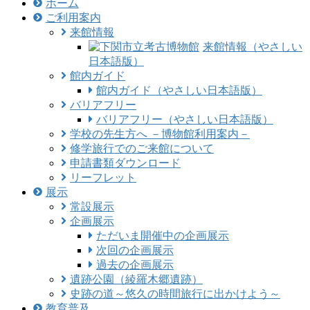
ホーム
ご利用案内
来館情報
来館情報（やさしい
日本語版）
館内ガイド
館内ガイド（やさしい日本語版）
バリアフリー
バリアフリー（やさしい日本語版）
学校の先生方へ －博物館利用案内－
修学旅行でのご来館について
申請書類ダウンロード
リーフレット
展示
常設展示
企画展示
ただいま開催中の企画展示
次回の企画展示
過去の企画展示
遺跡公園（綾羅木郷遺跡）
史跡の道～悠久の時間旅行に出かけよう～
教育普及