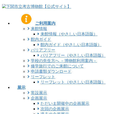
コ
ナ
ン
ビ
テ
ゲ
ン
ー
ご利用案内
ツ
シ
来館情報
に
ョ
来館情報（やさしい日本語版）
移
ン
館内ガイド
動
に
館内ガイド（やさしい日本語版）
移
バリアフリー
動
バリアフリー（やさしい日本語版）
学校の先生方へ －博物館利用案内－
修学旅行でのご来館について
申請書類ダウンロード
リーフレット
リーフレット（やさしい日本語版）
展示
常設展示
企画展示
ただいま開催中の企画展示
次回の企画展示