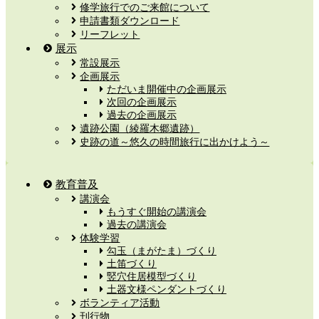
修学旅行でのご来館について
申請書類ダウンロード
リーフレット
展示
常設展示
企画展示
ただいま開催中の企画展示
次回の企画展示
過去の企画展示
遺跡公園（綾羅木郷遺跡）
史跡の道～悠久の時間旅行に出かけよう～
教育普及
講演会
もうすぐ開始の講演会
過去の講演会
体験学習
勾玉（まがたま）づくり
土笛づくり
竪穴住居模型づくり
土器文様ペンダントづくり
ボランティア活動
刊行物