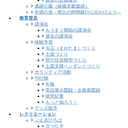
過去の企画展示
遺跡公園（綾羅木郷遺跡）
史跡の道～悠久の時間旅行に出かけよう～
教育普及
講演会
もうすぐ開始の講演会
過去の講演会
体験学習
勾玉（まがたま）づくり
土笛づくり
竪穴住居模型づくり
土器文様ペンダントづくり
ボランティア活動
刊行物
年報
常設展示図録・企画展図録
研究紀要
もっと知ろう！
グッズ販売
レクリエーション
ぶえ吉ひろば
点つなぎ