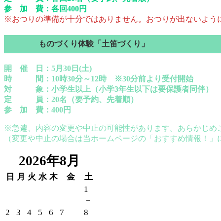
参 加 費：各回400円
※おつりの準備が十分ではありません。おつりが出ないよう
ものづくり体験「土笛づくり」
開 催 日：5月30日(土)
時 間：10時30分～12時 ※30分前より受付開始
対 象：小学生以上（小学3年生以下は要保護者同伴）
定 員：20名（要予約、先着順）
参 加 費：400円
※急遽、内容の変更や中止の可能性があります。あらかじめ
（変更や中止の場合は当ホームページの「おすすめ情報！」
2026年8月
日
月
火
水
木
金
土
1
－
2
3
4
5
6
7
8