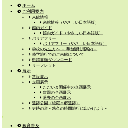
ホーム
ご利用案内
来館情報
来館情報（やさしい日本語版）
館内ガイド
館内ガイド（やさしい日本語版）
バリアフリー
バリアフリー（やさしい日本語版）
学校の先生方へ －博物館利用案内－
修学旅行でのご来館について
申請書類ダウンロード
リーフレット
展示
常設展示
企画展示
ただいま開催中の企画展示
次回の企画展示
過去の企画展示
遺跡公園（綾羅木郷遺跡）
史跡の道～悠久の時間旅行に出かけよう～
教育普及