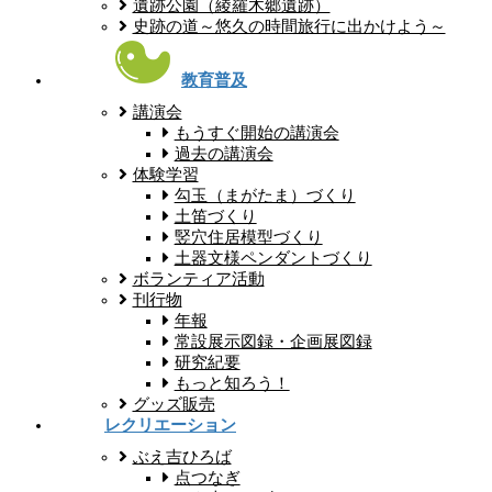
遺跡公園（綾羅木郷遺跡）
史跡の道～悠久の時間旅行に出かけよう～
教育普及
講演会
もうすぐ開始の講演会
過去の講演会
体験学習
勾玉（まがたま）づくり
土笛づくり
竪穴住居模型づくり
土器文様ペンダントづくり
ボランティア活動
刊行物
年報
常設展示図録・企画展図録
研究紀要
もっと知ろう！
グッズ販売
レクリエーション
ぶえ吉ひろば
点つなぎ