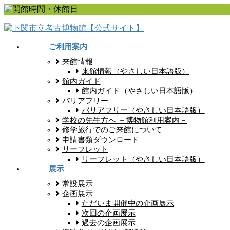
コ
ナ
ン
ビ
テ
ゲ
ン
ー
ご利用案内
ツ
シ
来館情報
に
ョ
来館情報（やさしい日本語版）
移
ン
館内ガイド
動
に
館内ガイド（やさしい日本語版）
移
バリアフリー
動
バリアフリー（やさしい日本語版）
学校の先生方へ －博物館利用案内－
修学旅行でのご来館について
申請書類ダウンロード
リーフレット
リーフレット（やさしい日本語版）
展示
常設展示
企画展示
ただいま開催中の企画展示
次回の企画展示
過去の企画展示