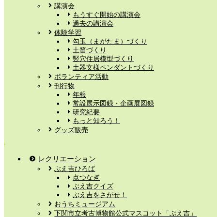
講演会
もうすぐ開始の講演会
過去の講演会
体験学習
勾玉（まがたま）づくり
土笛づくり
竪穴住居模型づくり
土器文様ペンダントづくり
ボランティア活動
刊行物
年報
常設展示図録・企画展図録
研究紀要
もっと知ろう！
グッズ販売
レクリエーション
ぶえ吉ひろば
点つなぎ
ぶえ吉クイズ
ぶえ吉をさがせ！
おうちミュージアム
下関市立考古博物館公式マスコット「ぶえ吉」