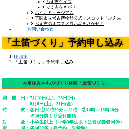
ぶえ吉クイズ
ぶえ吉をさがせ！
おうちミュージアム
下関市立考古博物館公式マスコット「ぶえ吉」
ぶえ吉のオススメ展示品をさがせ！
お問い合わせ
「土笛づくり」予約申し込み
HOME
「土笛づくり」予約申し込み
≪夏休み≫ものづくり体験「土笛づくり」
開 催 日：
7月18日(土)、26日(日)
8月8日(土)、21日(金)
時 間：各日 ①10時30分～12時 ②14時～15時30分
※30分前より受付開始
対 象：小学生以上（小学3年生以下は要保護者同伴）
定 員：各回20名（要予約、先着順）