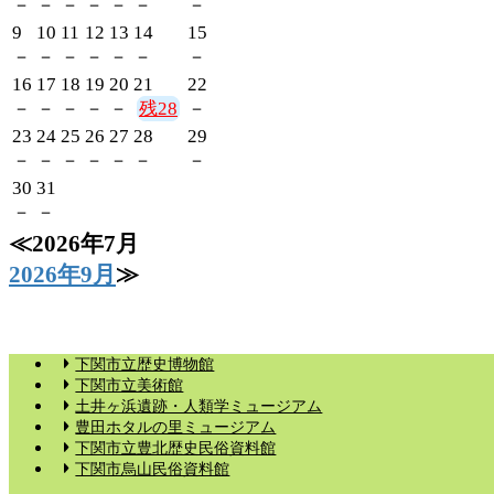
－
－
－
－
－
－
－
9
10
11
12
13
14
15
－
－
－
－
－
－
－
16
17
18
19
20
21
22
－
－
－
－
－
28
－
23
24
25
26
27
28
29
－
－
－
－
－
－
－
30
31
－
－
2026年7月
2026年9月
下関市立歴史博物館
下関市立美術館
土井ヶ浜遺跡・人類学ミュージアム
豊田ホタルの里ミュージアム
下関市立豊北歴史民俗資料館
下関市烏山民俗資料館